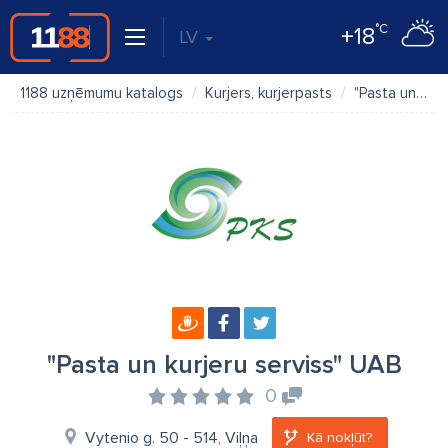
°C
+18
LV
1188 uzņēmumu katalogs
Kurjers, kurjerpasts
"Pasta un kurjeru serviss" UAB
"Pasta un kurjeru serviss" UAB
0
Vytenio g. 50 - 514, Viļņa
Kā nokļūt?