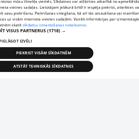
ntotas mūsu tīmekļa vietnēs. Sīkdatnes var atšķirties atkarībā no apmeklētā
rneta vietnes sadaļas. Lietotājam jebkurā brīdī ir iespēja piekrist, atteikties va
īt savu piekrišanu. Piekrišanas sniegšana, kā arī tās atsaukšana vai mainīša
ecas uz visām interneta vietnes sadaļām. Vairāk informācijas par izmantotaj
atnēm skatīt
sīkdatņu izmantošanas noteikumos.
ĪT VISUS PARTNERUS
(1718) →
PIELĀGOT IZVĒLI
PIEKRIST VISĀM SĪKDATNĒM
ATSTĀT TEHNISKĀS SĪKDATNES
TEHNISKĀS/OBLIGĀTĀS
STATISTIKAS
MĒRĶĒŠANA
FUNKCIONĀLĀS
NEKLASIFICĒTĀS
ehniskās/obligātās
Statistikas
Mērķēšana
Funkcionālās
Neklasificēt
niskās/obligātās sīkdatnes nepieciešamas, lai lietotājs varētu brīvi apmeklēt un pārlūk
Piesaki savu uzņēmumu
ekļa vietni un izmantot tās piedāvātās iespējas. Bez šīm sīkdatnēm tīmekļa vietne neva