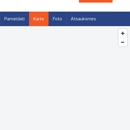
Pamatdati
Karte
Foto
Atsauksmes