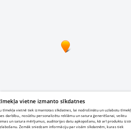
 tīmekļa vietne izmanto sīkdatnes
 tīmekļa vietnē tiek izmantotas sīkdatnes, lai nodrošinātu un uzlabotu tīmek
nes darbību., nosūtītu personalizētu reklāmu un satura ģenerēšanai, veiktu
āmas un satura mērījumus, auditorijas datu apkopošanu, kā arī produktu izst
zlabošanu. Zemāk sniedzam informāciju par visām sīkdatnēm, kuras tiek