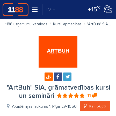
°C
+15
LV
1188 uzņēmumu katalogs
Kursi, apmācības
"ArtBuh" SIA, grāmatvedības kursi un semināri
"ArtBuh" SIA, grāmatvedības kursi
un semināri
11
Akadēmijas laukums 1, Rīga, LV-1050
Kā nokļūt?