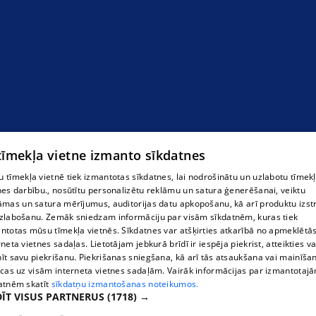
 tīmekļa vietne izmanto sīkdatnes
 tīmekļa vietnē tiek izmantotas sīkdatnes, lai nodrošinātu un uzlabotu tīmek
nes darbību., nosūtītu personalizētu reklāmu un satura ģenerēšanai, veiktu
āmas un satura mērījumus, auditorijas datu apkopošanu, kā arī produktu izst
zlabošanu. Zemāk sniedzam informāciju par visām sīkdatnēm, kuras tiek
Grāmatvedības kursi
ntotas mūsu tīmekļa vietnēs. Sīkdatnes var atšķirties atkarībā no apmeklētā
rneta vietnes sadaļas. Lietotājam jebkurā brīdī ir iespēja piekrist, atteikties va
īt savu piekrišanu. Piekrišanas sniegšana, kā arī tās atsaukšana vai mainīša
ecas uz visām interneta vietnes sadaļām. Vairāk informācijas par izmantotaj
atnēm skatīt
sīkdatņu izmantošanas noteikumos.
ĪT VISUS PARTNERUS
(1718) →