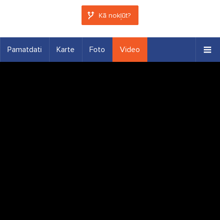
Kā nokļūt?
Pamatdati
Karte
Foto
Video