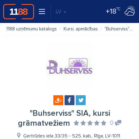
°C
+18
LV
1188 uzņēmumu katalogs
Kursi, apmācības
"Buhserviss" SIA, kursi grāmatvežiem
"Buhserviss" SIA, kursi
grāmatvežiem
0
Ģertrūdes iela 33/35 - 525. kab., Rīga, LV-1011