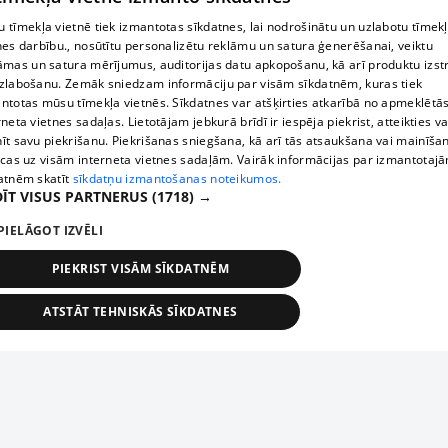
kas ir saistīti ar grāmatvedību, veiks neatkarīgu auditu ar 
 tīmekļa vietnē tiek izmantotas sīkdatnes, lai nodrošinātu un uzlabotu tīmek
mērķi atklāt trūkumus uzņēmuma grāmatvedībā un sniegt 
nes darbību., nosūtītu personalizētu reklāmu un satura ģenerēšanai, veiktu
rekomendācijas to novēršanai.
āmas un satura mērījumus, auditorijas datu apkopošanu, kā arī produktu izst
zlabošanu. Zemāk sniedzam informāciju par visām sīkdatnēm, kuras tiek
ntotas mūsu tīmekļa vietnēs. Sīkdatnes var atšķirties atkarībā no apmeklētā
rneta vietnes sadaļas. Lietotājam jebkurā brīdī ir iespēja piekrist, atteikties va
īt savu piekrišanu. Piekrišanas sniegšana, kā arī tās atsaukšana vai mainīša
ecas uz visām interneta vietnes sadaļām. Vairāk informācijas par izmantotaj
atnēm skatīt
sīkdatņu izmantošanas noteikumos.
ĪT VISUS PARTNERUS
(1718) →
PIELĀGOT IZVĒLI
PIEKRIST VISĀM SĪKDATNĒM
ATSTĀT TEHNISKĀS SĪKDATNES
TEHNISKĀS/OBLIGĀTĀS
STATISTIKAS
MĒRĶĒŠANA
FUNKCIONĀLĀS
NEKLASIFICĒTĀS