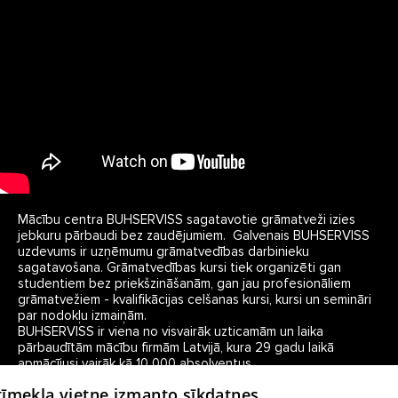
Mācību centra BUHSERVISS sagatavotie grāmatveži izies 
jebkuru pārbaudi bez zaudējumiem.  Galvenais BUHSERVISS 
uzdevums ir uzņēmumu grāmatvedības darbinieku 
sagatavošana. Grāmatvedības kursi tiek organizēti gan 
studentiem bez priekšzināšanām, gan jau profesionāliem 
grāmatvežiem - kvalifikācijas celšanas kursi, kursi un semināri 
par nodokļu izmaiņām. 

BUHSERVISS ir viena no visvairāk uzticamām un laika 
pārbaudītām mācību firmām Latvijā, kura 29 gadu laikā 
apmācījusi vairāk kā 10 000 absolventus. 

 tīmekļa vietne izmanto sīkdatnes
BUHSERVISS speciālisti sniegs konsultācijas arī jautājumos, 