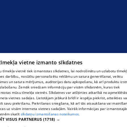
 tīmekļa vietne izmanto sīkdatnes
 tīmekļa vietnē tiek izmantotas sīkdatnes, lai nodrošinātu un uzlabotu tīmek
nes darbību., nosūtītu personalizētu reklāmu un satura ģenerēšanai, veiktu
āmas un satura mērījumus, auditorijas datu apkopošanu, kā arī produktu izst
zlabošanu. Zemāk sniedzam informāciju par visām sīkdatnēm, kuras tiek
ntotas mūsu tīmekļa vietnēs. Sīkdatnes var atšķirties atkarībā no apmeklētā
rneta vietnes sadaļas. Lietotājam jebkurā brīdī ir iespēja piekrist, atteikties va
īt savu piekrišanu. Piekrišanas sniegšana, kā arī tās atsaukšana vai mainīša
ecas uz visām interneta vietnes sadaļām. Vairāk informācijas par izmantotaj
atnēm skatīt
sīkdatņu izmantošanas noteikumos.
ĪT VISUS PARTNERUS
(1718) →