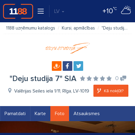
°C
+10
LV
1188 uzņēmumu katalogs
Kursi, apmācības
"Deju studija 7" SIA
"Deju studija 7" SIA
0
Valērijas Seiles iela 1/11, Rīga, LV-1019
Kā nokļūt?
Pamatdati
Karte
Foto
Atsauksmes