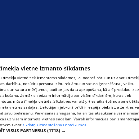
Mācību centrs Daugavpilī
 tīmekļa vietne izmanto sīkdatnes
 tīmekļa vietnē tiek izmantotas sīkdatnes, lai nodrošinātu un uzlabotu tīmek
nes darbību., nosūtītu personalizētu reklāmu un satura ģenerēšanai, veiktu
āmas un satura mērījumus, auditorijas datu apkopošanu, kā arī produktu izst
zlabošanu. Zemāk sniedzam informāciju par visām sīkdatnēm, kuras tiek
ntotas mūsu tīmekļa vietnēs. Sīkdatnes var atšķirties atkarībā no apmeklētā
rneta vietnes sadaļas. Lietotājam jebkurā brīdī ir iespēja piekrist, atteikties va
īt savu piekrišanu. Piekrišanas sniegšana, kā arī tās atsaukšana vai mainīša
ecas uz visām interneta vietnes sadaļām. Vairāk informācijas par izmantotaj
atnēm skatīt
sīkdatņu izmantošanas noteikumos.
ĪT VISUS PARTNERUS
(1718) →