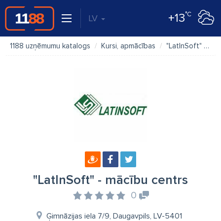
°C
+13
LV
1188 uzņēmumu katalogs
Kursi, apmācības
"LatInSoft" - mācību centrs
"LatInSoft" - mācību centrs
0
Ģimnāzijas iela 7/9, Daugavpils, LV-5401