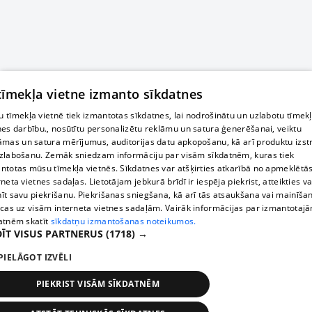
 tīmekļa vietne izmanto sīkdatnes
 tīmekļa vietnē tiek izmantotas sīkdatnes, lai nodrošinātu un uzlabotu tīmek
nes darbību., nosūtītu personalizētu reklāmu un satura ģenerēšanai, veiktu
āmas un satura mērījumus, auditorijas datu apkopošanu, kā arī produktu izst
zlabošanu. Zemāk sniedzam informāciju par visām sīkdatnēm, kuras tiek
ntotas mūsu tīmekļa vietnēs. Sīkdatnes var atšķirties atkarībā no apmeklētā
rneta vietnes sadaļas. Lietotājam jebkurā brīdī ir iespēja piekrist, atteikties va
īt savu piekrišanu. Piekrišanas sniegšana, kā arī tās atsaukšana vai mainīša
ecas uz visām interneta vietnes sadaļām. Vairāk informācijas par izmantotaj
atnēm skatīt
sīkdatņu izmantošanas noteikumos.
ĪT VISUS PARTNERUS
(1718) →
PIELĀGOT IZVĒLI
PIEKRIST VISĀM SĪKDATNĒM