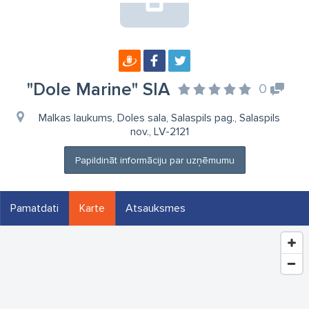
"Dole Marine" SIA
0
Malkas laukums, Doles sala, Salaspils pag., Salaspils
nov., LV-2121
Papildināt informāciju par uzņēmumu
Pamatdati
Karte
Atsauksmes