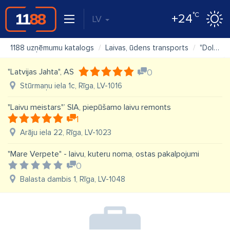
°C
+24
LV
1188 uzņēmumu katalogs
Laivas, ūdens transports
"Dole Marine" SIA
"Latvijas Jahta", AS
0
Stūrmaņu iela 1c, Rīga, LV-1016
"Laivu meistars"’ SIA, piepūšamo laivu remonts
1
Arāju iela 22, Rīga, LV-1023
"Mare Verpete" - laivu, kuteru noma, ostas pakalpojumi
0
Balasta dambis 1, Rīga, LV-1048