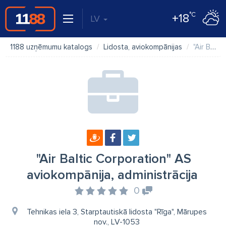
°C
+18
LV
1188 uzņēmumu katalogs
Lidosta, aviokompānijas
"Air Baltic Corporation" AS aviokompānija, administrācija
"Air Baltic Corporation" AS
aviokompānija, administrācija
0
Tehnikas iela 3, Starptautiskā lidosta "Rīga", Mārupes
nov., LV-1053