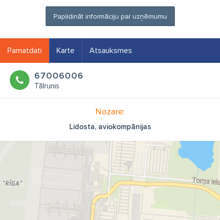
Papildināt informāciju par uzņēmumu
Pamatdati
Karte
Atsauksmes
67006006
Tālrunis
Nozare:
Lidosta, aviokompānijas