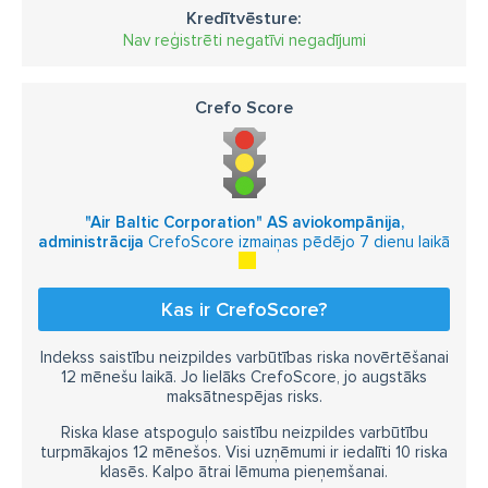
Kredītvēsture:
Nav reģistrēti negatīvi negadījumi
Crefo Score
"Air Baltic Corporation" AS aviokompānija,
administrācija
CrefoScore izmaiņas pēdējo 7 dienu laikā
Kas ir CrefoScore?
Indekss saistību neizpildes varbūtības riska novērtēšanai
12 mēnešu laikā. Jo lielāks CrefoScore, jo augstāks
maksātnespējas risks.
Riska klase atspoguļo saistību neizpildes varbūtību
turpmākajos 12 mēnešos. Visi uzņēmumi ir iedalīti 10 riska
klasēs. Kalpo ātrai lēmuma pieņemšanai.