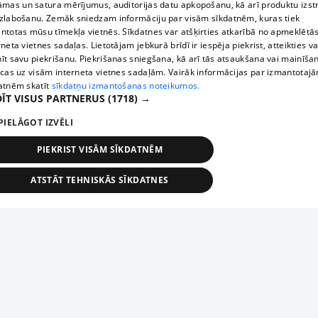
āmas un satura mērījumus, auditorijas datu apkopošanu, kā arī produktu izst
zlabošanu. Zemāk sniedzam informāciju par visām sīkdatnēm, kuras tiek
ntotas mūsu tīmekļa vietnēs. Sīkdatnes var atšķirties atkarībā no apmeklētā
rneta vietnes sadaļas. Lietotājam jebkurā brīdī ir iespēja piekrist, atteikties va
īt savu piekrišanu. Piekrišanas sniegšana, kā arī tās atsaukšana vai mainīša
ecas uz visām interneta vietnes sadaļām. Vairāk informācijas par izmantotaj
atnēm skatīt
sīkdatņu izmantošanas noteikumos.
ĪT VISUS PARTNERUS
(1718) →
PIELĀGOT IZVĒLI
PIEKRIST VISĀM SĪKDATNĒM
ATSTĀT TEHNISKĀS SĪKDATNES
TEHNISKĀS/OBLIGĀTĀS
STATISTIKAS
MĒRĶĒŠANA
FUNKCIONĀLĀS
NEKLASIFICĒTĀS
ehniskās/obligātās
Statistikas
Mērķēšana
Funkcionālās
Neklasificēt