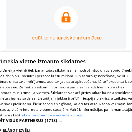
Iegūt pilnu juridisko informāciju
 tīmekļa vietne izmanto sīkdatnes
 tīmekļa vietnē tiek izmantotas sīkdatnes, lai nodrošinātu un uzlabotu tīmek
nes darbību., nosūtītu personalizētu reklāmu un satura ģenerēšanai, veiktu
āmas un satura mērījumus, auditorijas datu apkopošanu, kā arī produktu izst
zlabošanu. Zemāk sniedzam informāciju par visām sīkdatnēm, kuras tiek
ntotas mūsu tīmekļa vietnēs. Sīkdatnes var atšķirties atkarībā no apmeklētā
rneta vietnes sadaļas. Lietotājam jebkurā brīdī ir iespēja piekrist, atteikties va
īt savu piekrišanu. Piekrišanas sniegšana, kā arī tās atsaukšana vai mainīša
ecas uz visām interneta vietnes sadaļām. Vairāk informācijas par izmantotaj
atnēm skatīt
sīkdatņu izmantošanas noteikumos.
ĪT VISUS PARTNERUS
(1718) →
PIELĀGOT IZVĒLI