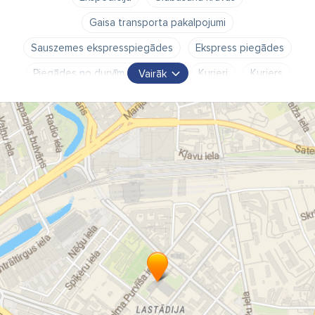
Gaisa transporta pakalpojumi
Sauszemes ekspresspiegādes
Ekspress piegādes
Piegādes no durvīm līdz durvīm
Kurjeri
Kurjers
Vairāk
Kurjerpasts pa Latviju
Sīkkravu sūtījumi
Bīstamas kravas
Ekspedīcija
Glabāšana kravas
Kravu pārvadājumi
Kravu deklarēšana
Loģistika