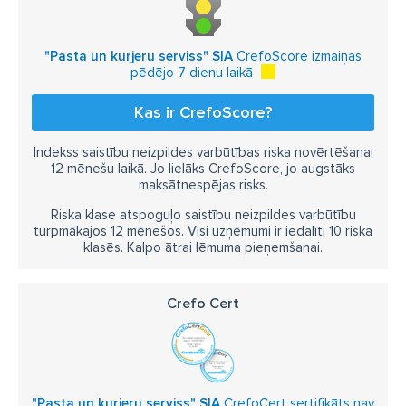
"Pasta un kurjeru serviss" SIA
CrefoScore izmaiņas
pēdējo 7 dienu laikā
Kas ir CrefoScore?
Indekss saistību neizpildes varbūtības riska novērtēšanai
12 mēnešu laikā. Jo lielāks CrefoScore, jo augstāks
maksātnespējas risks.
Riska klase atspoguļo saistību neizpildes varbūtību
turpmākajos 12 mēnešos. Visi uzņēmumi ir iedalīti 10 riska
klasēs. Kalpo ātrai lēmuma pieņemšanai.
Crefo Cert
"Pasta un kurjeru serviss" SIA
CrefoCert sertifikāts nav