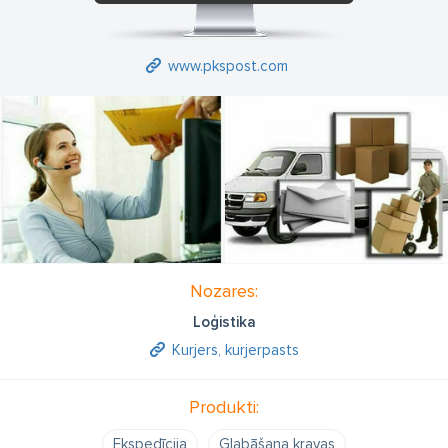
www.pkspost.com
Nozares:
Loģistika
Kurjers, kurjerpasts
Produkti:
Ekspedīcija
Glabāšana kravas