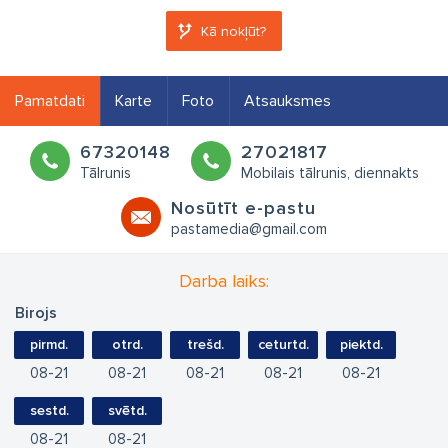
Kā nokļūt?
Pamatdati
Karte
Foto
Atsauksmes
67320148
27021817
Tālrunis
Mobilais tālrunis, diennakts
Nosūtīt e-pastu
pastamedia@gmail.com
Darba laiks:
Birojs
pirmd.
otrd.
trešd.
ceturtd.
piektd.
08
21
08
21
08
21
08
21
08
21
sestd.
svētd.
08
21
08
21