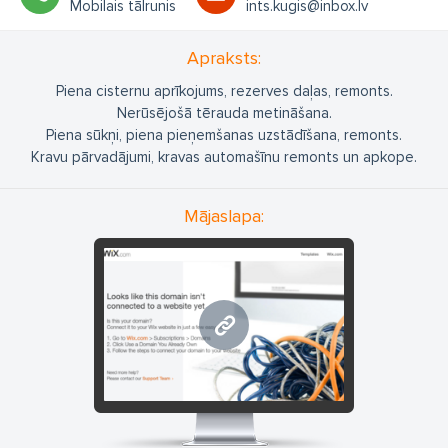
Mobilais tālrunis
ints.kugis@inbox.lv
Apraksts:
Piena cisternu aprīkojums, rezerves daļas, remonts.
Nerūsējošā tērauda metināšana.
Piena sūkņi, piena pieņemšanas uzstādīšana, remonts.
Kravu pārvadājumi, kravas automašīnu remonts un apkope.
Mājaslapa:
www.pienatransportserviss.l