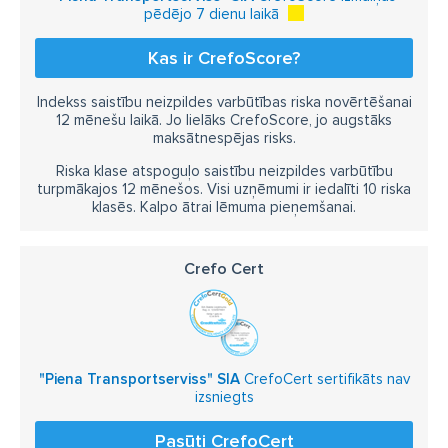
pēdējo 7 dienu laikā
Kas ir CrefoScore?
Indekss saistību neizpildes varbūtības riska novērtēšanai
12 mēnešu laikā. Jo lielāks CrefoScore, jo augstāks
maksātnespējas risks.
Riska klase atspoguļo saistību neizpildes varbūtību
turpmākajos 12 mēnešos. Visi uzņēmumi ir iedalīti 10 riska
klasēs. Kalpo ātrai lēmuma pieņemšanai.
Crefo Cert
"Piena Transportserviss" SIA
CrefoCert sertifikāts nav
izsniegts
Pasūti CrefoCert