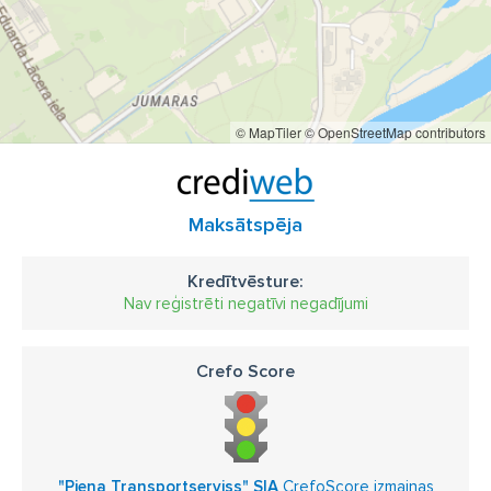
© MapTiler
© OpenStreetMap contributors
Maksātspēja
Kredītvēsture:
Nav reģistrēti negatīvi negadījumi
Crefo Score
"Piena Transportserviss" SIA
CrefoScore izmaiņas