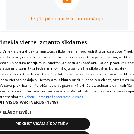
Iegūt pilnu juridisko informāciju
 tīmekļa vietne izmanto sīkdatnes
 tīmekļa vietnē tiek izmantotas sīkdatnes, lai nodrošinātu un uzlabotu tīmek
nes darbību., nosūtītu personalizētu reklāmu un satura ģenerēšanai, veiktu
āmas un satura mērījumus, auditorijas datu apkopošanu, kā arī produktu izst
zlabošanu. Zemāk sniedzam informāciju par visām sīkdatnēm, kuras tiek
ntotas mūsu tīmekļa vietnēs. Sīkdatnes var atšķirties atkarībā no apmeklētā
rneta vietnes sadaļas. Lietotājam jebkurā brīdī ir iespēja piekrist, atteikties va
īt savu piekrišanu. Piekrišanas sniegšana, kā arī tās atsaukšana vai mainīša
ecas uz visām interneta vietnes sadaļām. Vairāk informācijas par izmantotaj
atnēm skatīt
sīkdatņu izmantošanas noteikumos.
ĪT VISUS PARTNERUS
(1718) →
PIELĀGOT IZVĒLI
PIEKRIST VISĀM SĪKDATNĒM