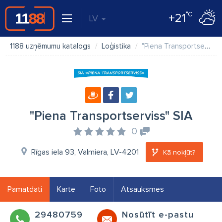
°C
+21
LV
1188 uzņēmumu katalogs
Loģistika
"Piena Transportserviss" SIA
"Piena Transportserviss" SIA
0
Rīgas iela 93, Valmiera, LV-4201
Kā nokļūt?
Pamatdati
Karte
Foto
Atsauksmes
29480759
Nosūtīt e-pastu