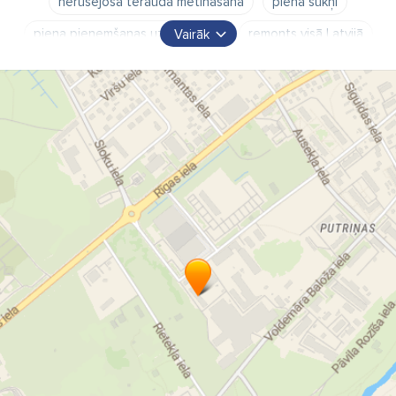
nerūsējošā tērauda metināšana
piena sūkņi
piena pieņemšanas uzstādīšana
remonts visā Latvijā
Vairāk
kravu pārvadājumi
kravas automašīnu remonts un apkope