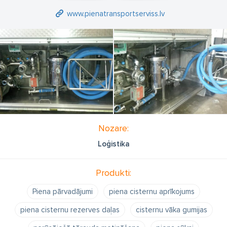
www.pienatransportserviss.lv
Nozare:
Loģistika
Produkti:
Piena pārvadājumi
piena cisternu aprīkojums
piena cisternu rezerves daļas
cisternu vāka gumijas