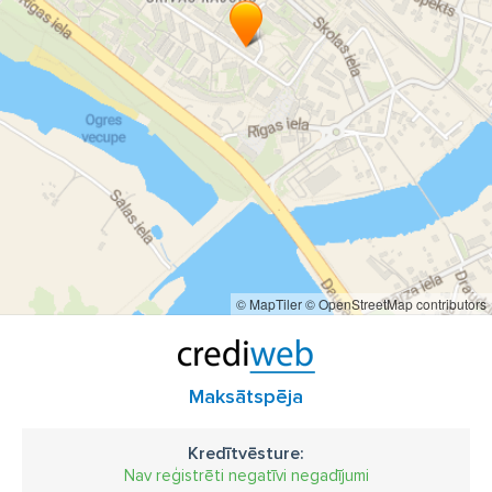
© MapTiler
© OpenStreetMap contributors
Maksātspēja
Kredītvēsture:
Nav reģistrēti negatīvi negadījumi