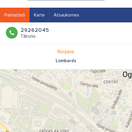
Pamatdati
Karte
Atsauksmes
29262045
Tālrunis
Nozare:
Lombards