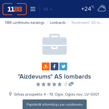
°C
+24
LV
1188 uzņēmumu katalogs
Lombards
"Aizdevums" AS lombards
"Aizdevums" AS lombards
0
Grīvas prospekts 4 - 19, Ogre, Ogres nov., LV-5001
Papildināt informāciju par uzņēmumu