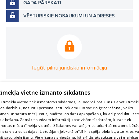
GADA PĀRSKATI
VĒSTURISKIE NOSAUKUMI UN ADRESES
Iegūt pilnu juridisko informāciju
 tīmekļa vietne izmanto sīkdatnes
 tīmekļa vietnē tiek izmantotas sīkdatnes, lai nodrošinātu un uzlabotu tīmek
nes darbību., nosūtītu personalizētu reklāmu un satura ģenerēšanai, veiktu
āmas un satura mērījumus, auditorijas datu apkopošanu, kā arī produktu izst
zlabošanu. Zemāk sniedzam informāciju par visām sīkdatnēm, kuras tiek
ntotas mūsu tīmekļa vietnēs. Sīkdatnes var atšķirties atkarībā no apmeklētā
rneta vietnes sadaļas. Lietotājam jebkurā brīdī ir iespēja piekrist, atteikties va
īt savu piekrišanu. Piekrišanas sniegšana, kā arī tās atsaukšana vai mainīša