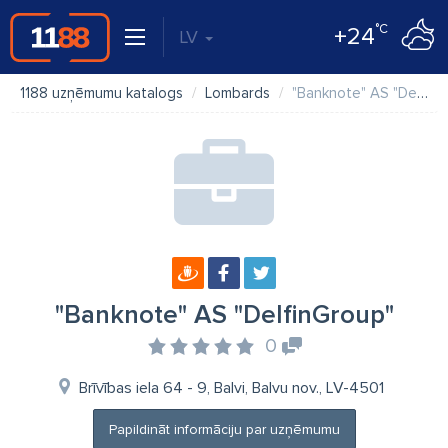
°C
+24
LV
1188 uzņēmumu katalogs
Lombards
"Banknote" AS "DelfinGroup"
"Banknote" AS "DelfinGroup"
0
Brīvības iela 64 - 9, Balvi, Balvu nov., LV-4501
Papildināt informāciju par uzņēmumu