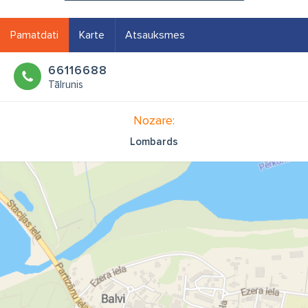
Pamatdati
Karte
Atsauksmes
66116688
Tālrunis
Nozare:
Lombards