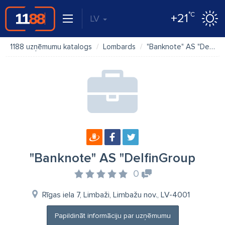
°C
+21
LV
1188 uzņēmumu katalogs
Lombards
"Banknote" AS "DelfinGroup
"Banknote" AS "DelfinGroup
0
Rīgas iela 7, Limbaži, Limbažu nov., LV-4001
Papildināt informāciju par uzņēmumu