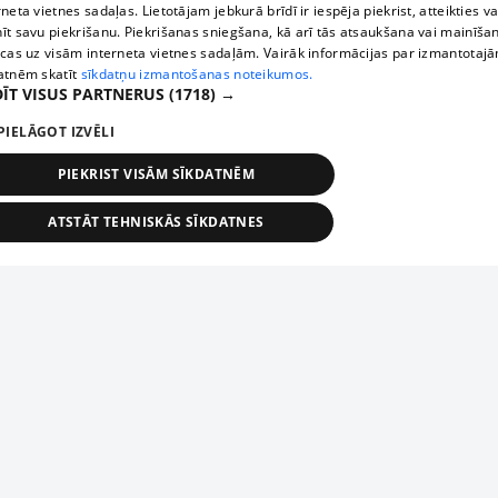
rneta vietnes sadaļas. Lietotājam jebkurā brīdī ir iespēja piekrist, atteikties va
īt savu piekrišanu. Piekrišanas sniegšana, kā arī tās atsaukšana vai mainīša
ecas uz visām interneta vietnes sadaļām. Vairāk informācijas par izmantotaj
atnēm skatīt
sīkdatņu izmantošanas noteikumos.
ĪT VISUS PARTNERUS
(1718) →
PIELĀGOT IZVĒLI
PIEKRIST VISĀM SĪKDATNĒM
ATSTĀT TEHNISKĀS SĪKDATNES
TEHNISKĀS/OBLIGĀTĀS
STATISTIKAS
MĒRĶĒŠANA
FUNKCIONĀLĀS
NEKLASIFICĒTĀS
ehniskās/obligātās
Statistikas
Mērķēšana
Funkcionālās
Neklasificēt
niskās/obligātās sīkdatnes nepieciešamas, lai lietotājs varētu brīvi apmeklēt un pārlūk
Piesaki savu uzņēmumu
ekļa vietni un izmantot tās piedāvātās iespējas. Bez šīm sīkdatnēm tīmekļa vietne neva
nvērtīgi darboties un sniegt lietotājam nepieciešamo informāciju.