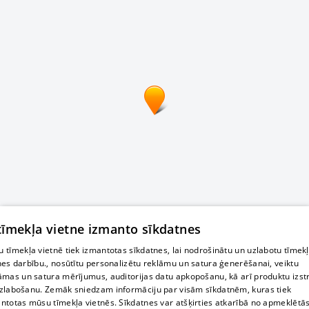
 tīmekļa vietne izmanto sīkdatnes
 tīmekļa vietnē tiek izmantotas sīkdatnes, lai nodrošinātu un uzlabotu tīmek
nes darbību., nosūtītu personalizētu reklāmu un satura ģenerēšanai, veiktu
āmas un satura mērījumus, auditorijas datu apkopošanu, kā arī produktu izst
zlabošanu. Zemāk sniedzam informāciju par visām sīkdatnēm, kuras tiek
ntotas mūsu tīmekļa vietnēs. Sīkdatnes var atšķirties atkarībā no apmeklētā