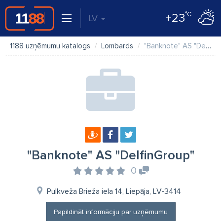
°C
+23
LV
1188 uzņēmumu katalogs
Lombards
"Banknote" AS "DelfinGroup"
"Banknote" AS "DelfinGroup"
0
Pulkveža Brieža iela 14, Liepāja, LV-3414
Papildināt informāciju par uzņēmumu