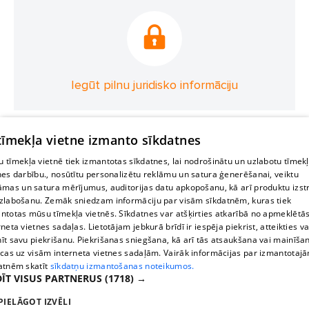
Iegūt pilnu juridisko informāciju
 tīmekļa vietne izmanto sīkdatnes
 tīmekļa vietnē tiek izmantotas sīkdatnes, lai nodrošinātu un uzlabotu tīmek
nes darbību., nosūtītu personalizētu reklāmu un satura ģenerēšanai, veiktu
āmas un satura mērījumus, auditorijas datu apkopošanu, kā arī produktu izst
zlabošanu. Zemāk sniedzam informāciju par visām sīkdatnēm, kuras tiek
ntotas mūsu tīmekļa vietnēs. Sīkdatnes var atšķirties atkarībā no apmeklētā
rneta vietnes sadaļas. Lietotājam jebkurā brīdī ir iespēja piekrist, atteikties va
īt savu piekrišanu. Piekrišanas sniegšana, kā arī tās atsaukšana vai mainīša
ecas uz visām interneta vietnes sadaļām. Vairāk informācijas par izmantotaj
atnēm skatīt
sīkdatņu izmantošanas noteikumos.
ĪT VISUS PARTNERUS
(1718) →
PIELĀGOT IZVĒLI