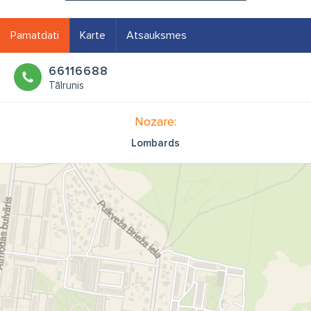
Pamatdati
Karte
Atsauksmes
66116688
Tālrunis
Nozare:
Lombards