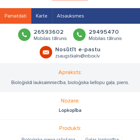
Pamatdati
Karte
Atsauksmes
26593602
29495470
Mobilais tālrunis
Mobilais tālrunis
Nosūtīt e-pastu
zsaugstkalni@inbox.lv
Apraksts:
Bioloģiskā lauksaimniecība, bioloģiska liellopu gaļa, piens.
Nozare:
Lopkopība
Produkti:
Bioloģiska piena ražošana
Gaļas lopkopība