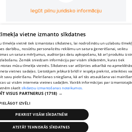
Iegūt pilnu juridisko informāciju
 tīmekļa vietne izmanto sīkdatnes
 tīmekļa vietnē tiek izmantotas sīkdatnes, lai nodrošinātu un uzlabotu tīmek
nes darbību., nosūtītu personalizētu reklāmu un satura ģenerēšanai, veiktu
āmas un satura mērījumus, auditorijas datu apkopošanu, kā arī produktu izst
zlabošanu. Zemāk sniedzam informāciju par visām sīkdatnēm, kuras tiek
ntotas mūsu tīmekļa vietnēs. Sīkdatnes var atšķirties atkarībā no apmeklētā
rneta vietnes sadaļas. Lietotājam jebkurā brīdī ir iespēja piekrist, atteikties va
īt savu piekrišanu. Piekrišanas sniegšana, kā arī tās atsaukšana vai mainīša
ecas uz visām interneta vietnes sadaļām. Vairāk informācijas par izmantotaj
atnēm skatīt
sīkdatņu izmantošanas noteikumos.
ĪT VISUS PARTNERUS
(1718) →
PIELĀGOT IZVĒLI
PIEKRIST VISĀM SĪKDATNĒM
ATSTĀT TEHNISKĀS SĪKDATNES