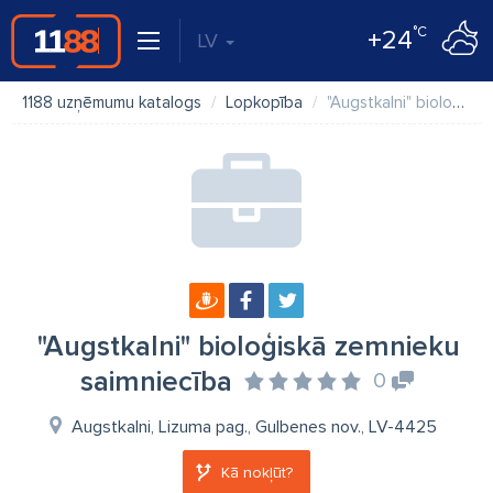
°C
+24
LV
1188 uzņēmumu katalogs
Lopkopība
"Augstkalni" bioloģiskā zemnieku saimniecība
"Augstkalni" bioloģiskā zemnieku
saimniecība
0
Augstkalni, Lizuma pag., Gulbenes nov., LV-4425
Kā nokļūt?