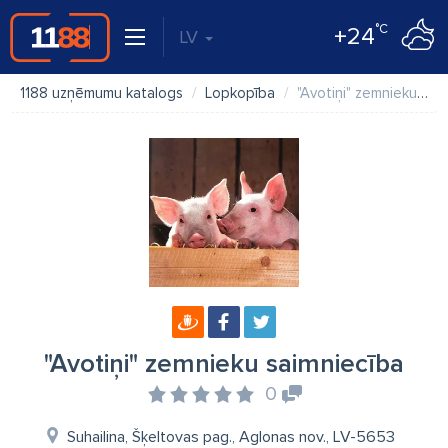
°C
+24
LV
1188 uzņēmumu katalogs
Lopkopība
"Avotiņi" zemnieku saimniecība
"Avotiņi" zemnieku saimniecība
0
Suhailina, Šķeltovas pag., Aglonas nov., LV-5653