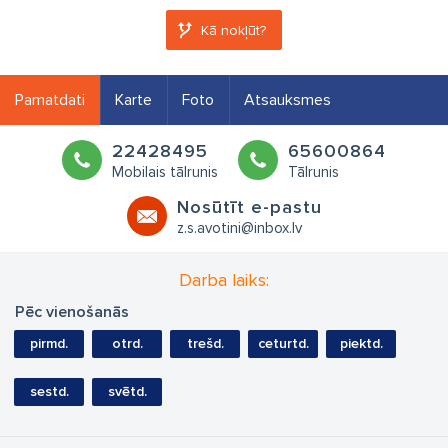
Kā nokļūt?
Pamatdati
Karte
Foto
Atsauksmes
22428495
65600864
Mobilais tālrunis
Tālrunis
Nosūtīt e-pastu
z.s.avotini@inbox.lv
Darba laiks:
Pēc vienošanās
pirmd.
otrd.
trešd.
ceturtd.
piektd.
sestd.
svētd.