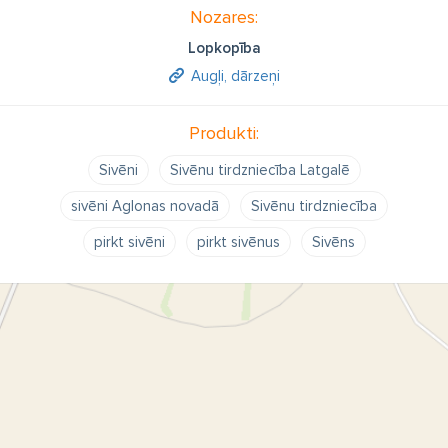
Nozares:
Lopkopība
Augļi, dārzeņi
Produkti:
Sivēni
Sivēnu tirdzniecība Latgalē
sivēni Aglonas novadā
Sivēnu tirdzniecība
pirkt sivēni
pirkt sivēnus
Sivēns