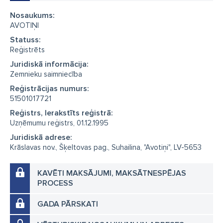
Nosaukums:
AVOTIŅI
Statuss:
Reģistrēts
Juridiskā informācija:
Zemnieku saimniecība
Reģistrācijas numurs:
51501017721
Reģistrs, Ierakstīts reģistrā:
Uzņēmumu reģistrs, 01.12.1995
Juridiskā adrese:
Krāslavas nov., Šķeltovas pag., Suhailina, "Avotiņi", LV-5653
KAVĒTI MAKSĀJUMI, MAKSĀTNESPĒJAS
PROCESS
GADA PĀRSKATI