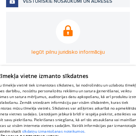
VĒSTURISKIE NOSAUKUMI UN ADRESES
Iegūt pilnu juridisko informāciju
 tīmekļa vietne izmanto sīkdatnes
 tīmekļa vietnē tiek izmantotas sīkdatnes, lai nodrošinātu un uzlabotu tīmek
nes darbību., nosūtītu personalizētu reklāmu un satura ģenerēšanai, veiktu
āmas un satura mērījumus, auditorijas datu apkopošanu, kā arī produktu izst
zlabošanu. Zemāk sniedzam informāciju par visām sīkdatnēm, kuras tiek
ntotas mūsu tīmekļa vietnēs. Sīkdatnes var atšķirties atkarībā no apmeklētā
rneta vietnes sadaļas. Lietotājam jebkurā brīdī ir iespēja piekrist, atteikties va
īt savu piekrišanu. Piekrišanas sniegšana, kā arī tās atsaukšana vai mainīša
ecas uz visām interneta vietnes sadaļām. Vairāk informācijas par izmantotaj
atnēm skatīt
sīkdatņu izmantošanas noteikumos.