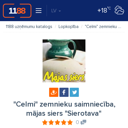
°C
+18
LV
1188 uzņēmumu katalogs
Lopkopība
"Celmi" zemnieku saimniecība, mājas siers "Sierotava"
"Celmi" zemnieku saimniecība,
mājas siers "Sierotava"
0