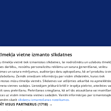
Tirgus
 tīmekļa vietne izmanto sīkdatnes
 tīmekļa vietnē tiek izmantotas sīkdatnes, lai nodrošinātu un uzlabotu tīmek
nes darbību., nosūtītu personalizētu reklāmu un satura ģenerēšanai, veiktu
āmas un satura mērījumus, auditorijas datu apkopošanu, kā arī produktu izst
zlabošanu. Zemāk sniedzam informāciju par visām sīkdatnēm, kuras tiek
ntotas mūsu tīmekļa vietnēs. Sīkdatnes var atšķirties atkarībā no apmeklētā
rneta vietnes sadaļas. Lietotājam jebkurā brīdī ir iespēja piekrist, atteikties va
īt savu piekrišanu. Piekrišanas sniegšana, kā arī tās atsaukšana vai mainīša
ecas uz visām interneta vietnes sadaļām. Vairāk informācijas par izmantotaj
atnēm skatīt
sīkdatņu izmantošanas noteikumos.
ĪT VISUS PARTNERUS
(1718) →