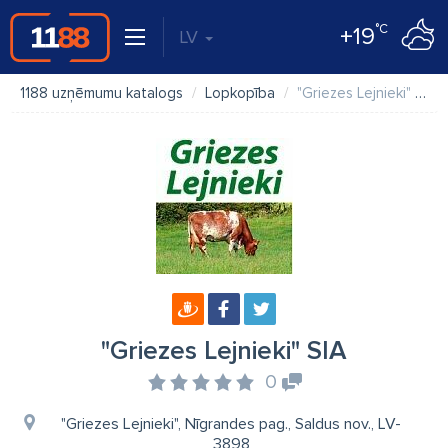
°C
+19
LV
1188 uzņēmumu katalogs
Lopkopība
"Griezes Lejnieki" SIA
"Griezes Lejnieki" SIA
0
"Griezes Lejnieki", Nīgrandes pag., Saldus nov., LV-
3898