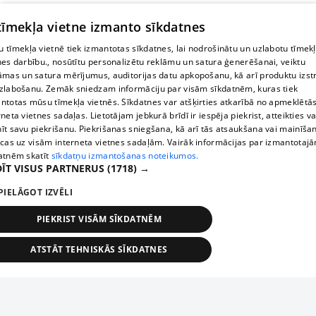
 tīmekļa vietne izmanto sīkdatnes
 tīmekļa vietnē tiek izmantotas sīkdatnes, lai nodrošinātu un uzlabotu tīmek
nes darbību., nosūtītu personalizētu reklāmu un satura ģenerēšanai, veiktu
āmas un satura mērījumus, auditorijas datu apkopošanu, kā arī produktu izst
zlabošanu. Zemāk sniedzam informāciju par visām sīkdatnēm, kuras tiek
ntotas mūsu tīmekļa vietnēs. Sīkdatnes var atšķirties atkarībā no apmeklētā
rneta vietnes sadaļas. Lietotājam jebkurā brīdī ir iespēja piekrist, atteikties va
īt savu piekrišanu. Piekrišanas sniegšana, kā arī tās atsaukšana vai mainīša
ecas uz visām interneta vietnes sadaļām. Vairāk informācijas par izmantotaj
atnēm skatīt
sīkdatņu izmantošanas noteikumos.
ĪT VISUS PARTNERUS
(1718) →
PIELĀGOT IZVĒLI
PIEKRIST VISĀM SĪKDATNĒM
ATSTĀT TEHNISKĀS SĪKDATNES
TEHNISKĀS/OBLIGĀTĀS
STATISTIKAS
MĒRĶĒŠANA