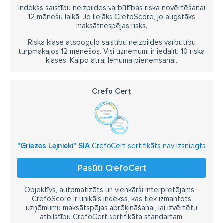
Indekss saistību neizpildes varbūtības riska novērtēšanai
12 mēnešu laikā. Jo lielāks CrefoScore, jo augstāks
maksātnespējas risks.
Riska klase atspoguļo saistību neizpildes varbūtību
turpmākajos 12 mēnešos. Visi uzņēmumi ir iedalīti 10 riska
klasēs. Kalpo ātrai lēmuma pieņemšanai.
Crefo Cert
"Griezes Lejnieki" SIA
CrefoCert sertifikāts nav izsniegts
Pasūti CrefoCert
Objektīvs, automatizēts un vienkārši interpretējams -
CrefoScore ir unikāls indekss, kas tiek izmantots
uzņēmumu maksātspējas aprēķināšanai, lai izvērtētu
atbilstību CrefoCert sertifikāta standartam.