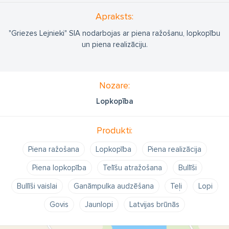
Apraksts:
"Griezes Lejnieki" SIA nodarbojas ar piena ražošanu, lopkopību
un piena realizāciju.
Nozare:
Lopkopība
Produkti:
Piena ražošana
Lopkopība
Piena realizācija
Piena lopkopība
Telīšu atražošana
Bullīši
Bullīši vaislai
Ganāmpulka audzēšana
Teļi
Lopi
Govis
Jaunlopi
Latvijas brūnās