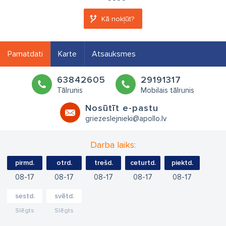
Kā nokļūt?
Pamatdati
Karte
Atsauksmes
63842605
29191317
Tālrunis
Mobilais tālrunis
Nosūtīt e-pastu
griezeslejnieki@apollo.lv
Darba laiks:
pirmd.
otrd.
trešd.
ceturtd.
piektd.
08
17
08
17
08
17
08
17
08
17
sestd.
svētd.
Slēgts
Slēgts