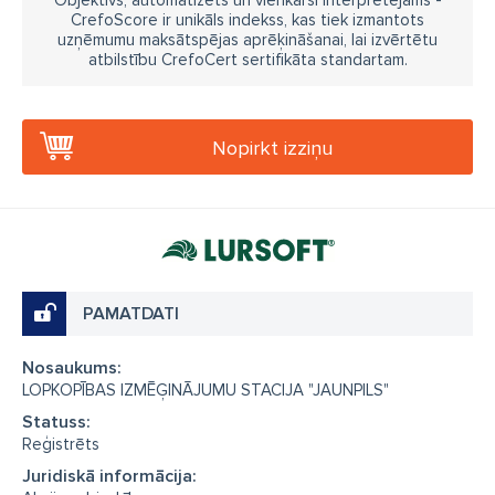
Objektīvs, automatizēts un vienkārši interpretējams -
CrefoScore ir unikāls indekss, kas tiek izmantots
uzņēmumu maksātspējas aprēķināšanai, lai izvērtētu
atbilstību CrefoCert sertifikāta standartam.
Nopirkt izziņu
PAMATDATI
Nosaukums:
LOPKOPĪBAS IZMĒĢINĀJUMU STACIJA "JAUNPILS"
Statuss:
Reģistrēts
Juridiskā informācija: