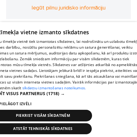
Iegūt pilnu juridisko informāciju
 tīmekļa vietne izmanto sīkdatnes
 tīmekļa vietnē tiek izmantotas sīkdatnes, lai nodrošinātu un uzlabotu tīmek
nes darbību., nosūtītu personalizētu reklāmu un satura ģenerēšanai, veiktu
āmas un satura mērījumus, auditorijas datu apkopošanu, kā arī produktu izst
zlabošanu. Zemāk sniedzam informāciju par visām sīkdatnēm, kuras tiek
ntotas mūsu tīmekļa vietnēs. Sīkdatnes var atšķirties atkarībā no apmeklētā
rneta vietnes sadaļas. Lietotājam jebkurā brīdī ir iespēja piekrist, atteikties va
īt savu piekrišanu. Piekrišanas sniegšana, kā arī tās atsaukšana vai mainīša
ecas uz visām interneta vietnes sadaļām. Vairāk informācijas par izmantotaj
atnēm skatīt
sīkdatņu izmantošanas noteikumos.
ĪT VISUS PARTNERUS
(1718) →
PIELĀGOT IZVĒLI
PIEKRIST VISĀM SĪKDATNĒM
ATSTĀT TEHNISKĀS SĪKDATNES