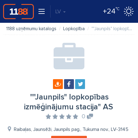
°C
+24
LV
1188 uzņēmumu katalogs
Lopkopība
""Jaunpils" lopkopības izmēģinājumu stacija" AS
""Jaunpils" lopkopības
izmēģinājumu stacija" AS
0
Raibaļas, Jaunsēži, Jaunpils pag., Tukuma nov., LV-3145