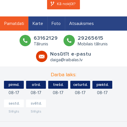
Kā nokļūt?
Pamatdati
Karte
Foto
Atsauksmes
63162129
29265615
Tālrunis
Mobilais tālrunis
Nosūtīt e-pastu
daiga@raibalas.lv
Darba laiks:
pirmd.
otrd.
trešd.
ceturtd.
piektd.
08
17
08
17
08
17
08
17
08
17
sestd.
svētd.
Slēgts
Slēgts