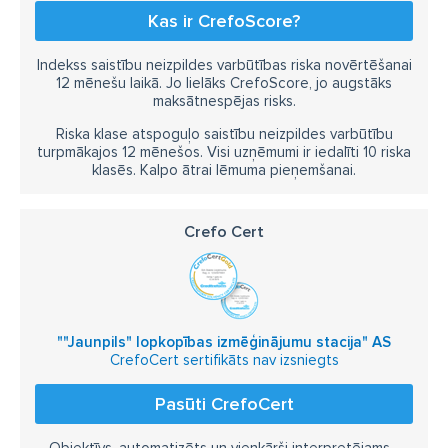
Kas ir CrefoScore?
Indekss saistību neizpildes varbūtības riska novērtēšanai
12 mēnešu laikā. Jo lielāks CrefoScore, jo augstāks
maksātnespējas risks.
Riska klase atspoguļo saistību neizpildes varbūtību
turpmākajos 12 mēnešos. Visi uzņēmumi ir iedalīti 10 riska
klasēs. Kalpo ātrai lēmuma pieņemšanai.
Crefo Cert
""Jaunpils" lopkopības izmēģinājumu stacija" AS
CrefoCert sertifikāts nav izsniegts
Pasūti CrefoCert