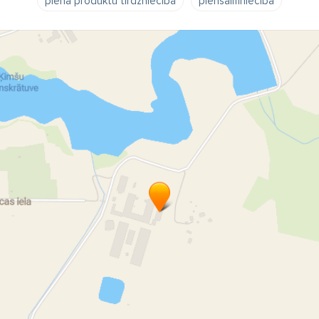
piena produktu tirdzniecība
piensaimniecība