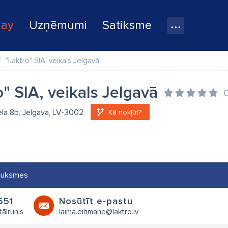
lay
Uzņēmumi
Satiksme
"Laktro" SIA, veikals Jelgavā
o" SIA, veikals Jelgavā
iela 8b, Jelgava, LV-3002
Kā nokļūt?
auksmes
551
Nosūtīt e-pastu
tālrunis
laima.eihmane@laktro.lv