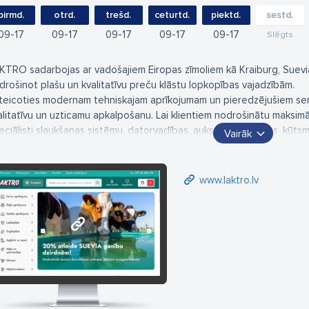
pirmd.
otrd.
trešd.
ceturtd.
piektd.
sestd.
09
17
09
17
09
17
09
17
09
17
Slēgts
KTRO sadarbojas ar vadošajiem Eiropas zīmoliem kā Kraiburg, Suevia, 
drošinot plašu un kvalitatīvu preču klāstu lopkopības vajadzībām.
teicoties modernam tehniskajam aprīkojumam un pieredzējušiem serv
alitatīvu un uzticamu apkalpošanu. Lai klientiem nodrošinātu maksi
eciālisti slaukšanas sistēmu, datorvadības, aukstuma tehnikas, kūt
Vairāk
ektroautomātikas jomās.
su veikalos Saldū un Jelgavā atradīsiet aptuveni 5000 dažādu preč
uksaimniecības dzīvniekiem, gan mājdzīvniekiem.
www.laktro.lv
www.laktro.lv