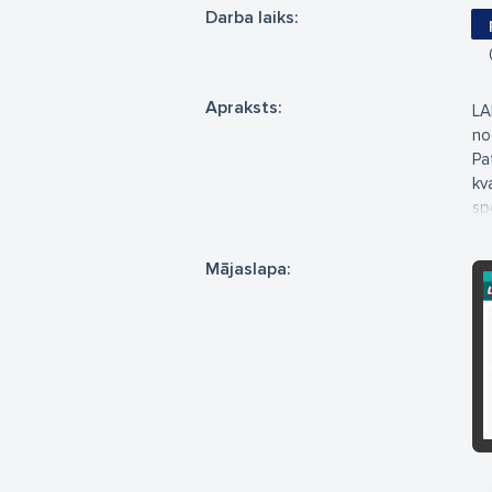
Darba laiks:
Apraksts:
LA
no
Pa
kv
sp
el
Mū
Mājaslapa:
la