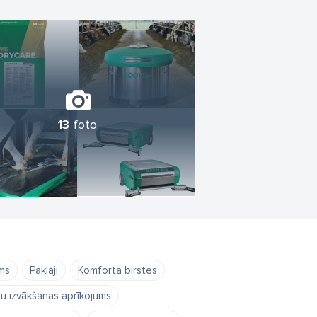
13
foto
ms
Paklāji
Komforta birstes
u izvākšanas aprīkojums