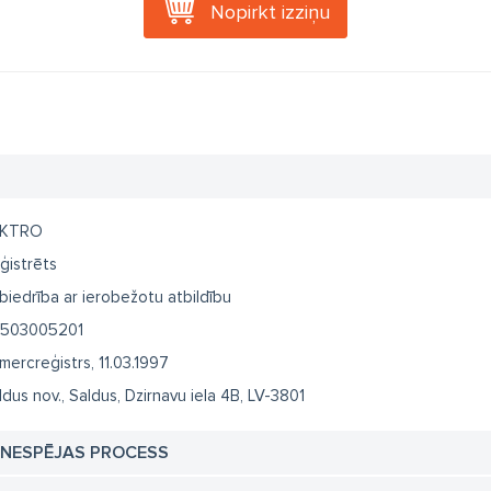
Nopirkt izziņu
AKTRO
ģistrēts
biedrība ar ierobežotu atbildību
503005201
mercreģistrs, 11.03.1997
ldus nov., Saldus, Dzirnavu iela 4B, LV-3801
TNESPĒJAS PROCESS