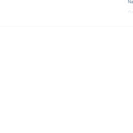
Na
Ga
Ba
Ko
Pie
Pi
Ie
Zi
Uz