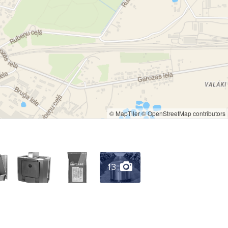
© MapTiler
© OpenStreetMap contributors
13