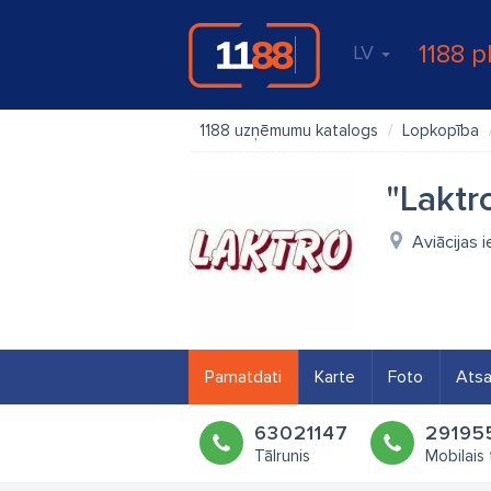
1188 p
LV
1188 uzņēmumu katalogs
Lopkopība
"Laktr
Aviācijas 
Pamatdati
Karte
Foto
Ats
63021147
29195
Tālrunis
Mobilais 