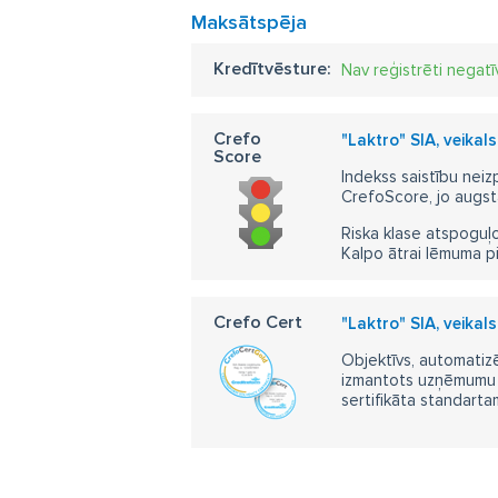
Maksātspēja
Kredītvēsture:
Nav reģistrēti negatī
Crefo
"Laktro" SIA, veikal
Score
Indekss saistību neiz
CrefoScore, jo augst
Riska klase atspoguļo
Kalpo ātrai lēmuma p
Crefo Cert
"Laktro" SIA, veikal
Objektīvs, automatizē
izmantots uzņēmumu m
sertifikāta standarta