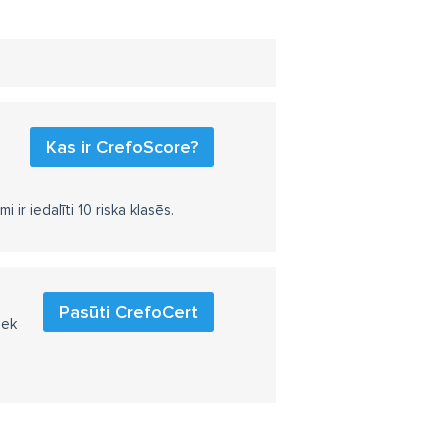
Kas ir CrefoScore?
r iedalīti 10 riska klasēs.
Pasūti CrefoCert
iek