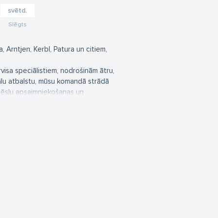
svētd.
Slēgts
Arntjen, Kerbl, Patura un citiem,
isa speciālistiem, nodrošinām ātru,
mālu atbalstu, mūsu komandā strādā
smēslu apsaimniekošanas un
u dzīvnieku aprūpei – gan