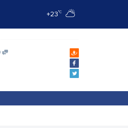
°C
+23
0