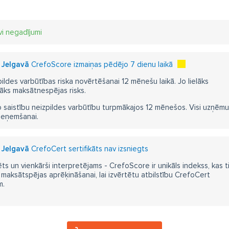
vi negadījumi
s Jelgavā
CrefoScore izmaiņas pēdējo 7 dienu laikā
pildes varbūtības riska novērtēšanai 12 mēnešu laikā. Jo lielāks
āks maksātnespējas risks.
 saistību neizpildes varbūtību turpmākajos 12 mēnešos. Visi uzņēmumi i
ieņemšanai.
s Jelgavā
CrefoCert sertifikāts nav izsniegts
ts un vienkārši interpretējams - CrefoScore ir unikāls indekss, kas t
aksātspējas aprēķināšanai, lai izvērtētu atbilstību CrefoCert
m.