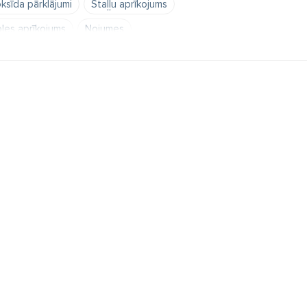
ksīda pārklājumi
Staļļu aprīkojums
les aprīkojums
Nojumes
Atnešanās palīgierīces
ntārs
Barošanas inventārs
ēšanas rati
kopšanas līdzekļi un inventārs
līdzekļi
Filtri
Kannas
Spaiņi
un seglu piederumi
Kāpšļi
em