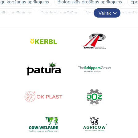
gu kopšanas aprīkojums
Bioloģiskās drošības aprīkojums
Epo
nību aprīkojums
Dzirdnes ganībām
Norobežošanas un kontro
Vairāk
rotavas ganībām
Insektu slazdi
Barība un minerālpiedevas
ntroles inventārs
Marķēšanas inventārs
Nagu kopšanas inve
na sildītāji
Teļu segas
Teļu mājas un boksi
Teļu transport
ena pārbaudes inventārs
Pupu gumijas
šļūtenes
Tesmeņa 
kārtu mazgāšanas līdzekļi un inventārs
Tīrīšanas un dezinfekcijas 
rgkopībai
Zirgu segas
Pātagas
Insektu maskas
Segli 
purņi
Kaitēkļu apkarošanas līdzekļi
Grauzējiem
Mājputni