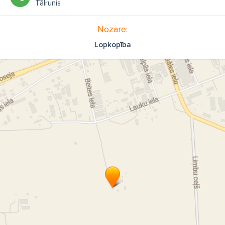
Tālrunis
Nozare:
Lopkopība