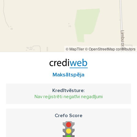
© MapTiler
© OpenStreetMap contributors
Maksātspēja
Kredītvēsture:
Nav reģistrēti negatīvi negadījumi
Crefo Score