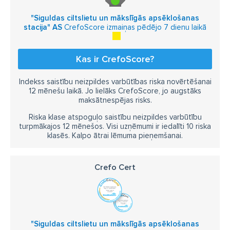
"Siguldas ciltslietu un mākslīgās apsēklošanas
stacija" AS
CrefoScore izmaiņas pēdējo 7 dienu laikā
Kas ir CrefoScore?
Indekss saistību neizpildes varbūtības riska novērtēšanai
12 mēnešu laikā. Jo lielāks CrefoScore, jo augstāks
maksātnespējas risks.
Riska klase atspoguļo saistību neizpildes varbūtību
turpmākajos 12 mēnešos. Visi uzņēmumi ir iedalīti 10 riska
klasēs. Kalpo ātrai lēmuma pieņemšanai.
Crefo Cert
"Siguldas ciltslietu un mākslīgās apsēklošanas