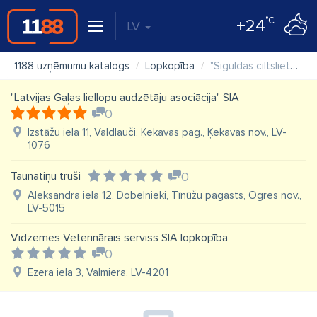
°C
+24
LV
1188 uzņēmumu katalogs
Lopkopība
"Siguldas ciltslietu un mākslīgās apsēklošanas stacija" AS
"Latvijas Gaļas liellopu audzētāju asociācija" SIA
0
Izstāžu iela 11, Valdlauči, Ķekavas pag., Ķekavas nov., LV-
1076
Taunatiņu truši
0
Aleksandra iela 12, Dobelnieki, Tīnūžu pagasts, Ogres nov.,
LV-5015
Vidzemes Veterinārais serviss SIA lopkopība
0
Ezera iela 3, Valmiera, LV-4201