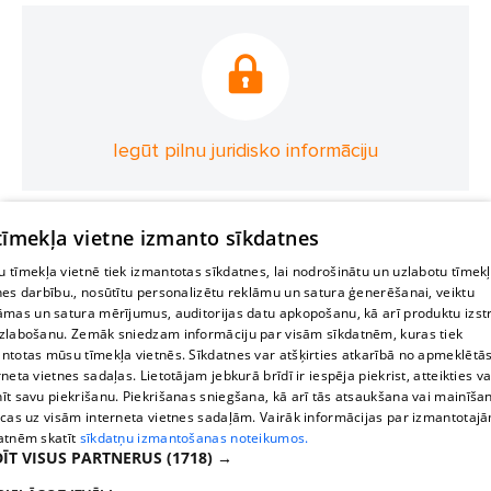
Iegūt pilnu juridisko informāciju
 tīmekļa vietne izmanto sīkdatnes
 tīmekļa vietnē tiek izmantotas sīkdatnes, lai nodrošinātu un uzlabotu tīmek
nes darbību., nosūtītu personalizētu reklāmu un satura ģenerēšanai, veiktu
āmas un satura mērījumus, auditorijas datu apkopošanu, kā arī produktu izst
zlabošanu. Zemāk sniedzam informāciju par visām sīkdatnēm, kuras tiek
ntotas mūsu tīmekļa vietnēs. Sīkdatnes var atšķirties atkarībā no apmeklētā
rneta vietnes sadaļas. Lietotājam jebkurā brīdī ir iespēja piekrist, atteikties va
īt savu piekrišanu. Piekrišanas sniegšana, kā arī tās atsaukšana vai mainīša
ecas uz visām interneta vietnes sadaļām. Vairāk informācijas par izmantotaj
atnēm skatīt
sīkdatņu izmantošanas noteikumos.
ĪT VISUS PARTNERUS
(1718) →