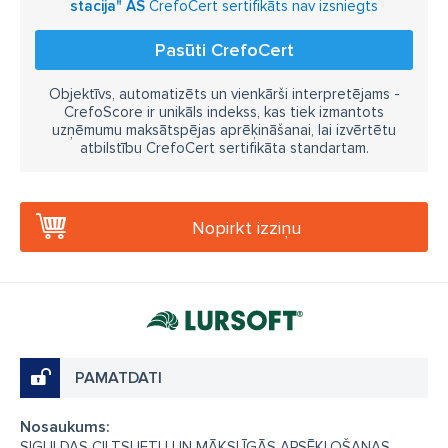
stacija" AS
CrefoCert sertifikāts nav izsniegts
Pasūti CrefoCert
Objektīvs, automatizēts un vienkārši interpretējams -
CrefoScore ir unikāls indekss, kas tiek izmantots
uzņēmumu maksātspējas aprēķināšanai, lai izvērtētu
atbilstību CrefoCert sertifikāta standartam.
Nopirkt izziņu
PAMATDATI
Nosaukums:
SIGULDAS CILTSLIETU UN MĀKSLĪGĀS APSĒKLOŠANAS