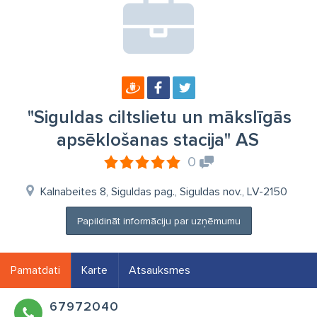
"Siguldas ciltslietu un mākslīgās
apsēklošanas stacija" AS
0
Kalnabeites 8, Siguldas pag., Siguldas nov., LV-2150
Papildināt informāciju par uzņēmumu
Pamatdati
Karte
Atsauksmes
67972040