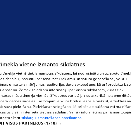
 tīmekļa vietne izmanto sīkdatnes
 tīmekļa vietnē tiek izmantotas sīkdatnes, lai nodrošinātu un uzlabotu tīmek
nes darbību., nosūtītu personalizētu reklāmu un satura ģenerēšanai, veiktu
āmas un satura mērījumus, auditorijas datu apkopošanu, kā arī produktu izst
zlabošanu. Zemāk sniedzam informāciju par visām sīkdatnēm, kuras tiek
ntotas mūsu tīmekļa vietnēs. Sīkdatnes var atšķirties atkarībā no apmeklētā
rneta vietnes sadaļas. Lietotājam jebkurā brīdī ir iespēja piekrist, atteikties va
īt savu piekrišanu. Piekrišanas sniegšana, kā arī tās atsaukšana vai mainīša
ecas uz visām interneta vietnes sadaļām. Vairāk informācijas par izmantotaj
atnēm skatīt
sīkdatņu izmantošanas noteikumos.
ĪT VISUS PARTNERUS
(1718) →