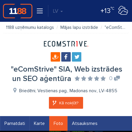
°C
+13
LV
1188 uzņēmumu katalogs
Mājas lapu izstrāde
"eComStrive" SIA, Web izstrādes un SEO aģentūra
"eComStrive" SIA, Web izstrādes
un SEO aģentūra
0
Briedēni, Vestienas pag., Madonas nov., LV-4855
Kā nokļūt?
Pamatdati
Karte
Foto
Atsauksmes