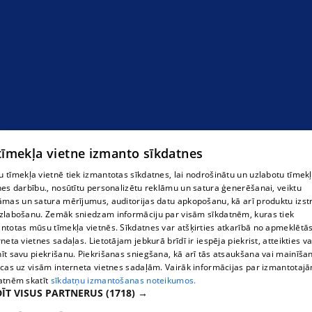
Svītrkodi
 tīmekļa vietne izmanto sīkdatnes
 tīmekļa vietnē tiek izmantotas sīkdatnes, lai nodrošinātu un uzlabotu tīmek
nes darbību., nosūtītu personalizētu reklāmu un satura ģenerēšanai, veiktu
āmas un satura mērījumus, auditorijas datu apkopošanu, kā arī produktu izst
zlabošanu. Zemāk sniedzam informāciju par visām sīkdatnēm, kuras tiek
ntotas mūsu tīmekļa vietnēs. Sīkdatnes var atšķirties atkarībā no apmeklētā
rneta vietnes sadaļas. Lietotājam jebkurā brīdī ir iespēja piekrist, atteikties va
īt savu piekrišanu. Piekrišanas sniegšana, kā arī tās atsaukšana vai mainīša
ecas uz visām interneta vietnes sadaļām. Vairāk informācijas par izmantotaj
atnēm skatīt
sīkdatņu izmantošanas noteikumos.
ĪT VISUS PARTNERUS
(1718) →