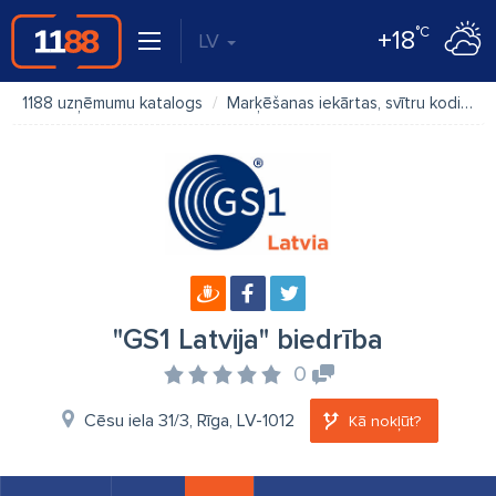
°C
+18
LV
1188 uzņēmumu katalogs
Marķēšanas iekārtas, svītru kodi
"
"GS1 Latvija" biedrība
0
Cēsu iela 31/3, Rīga, LV-1012
Kā nokļūt?