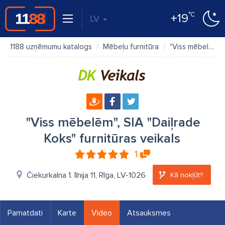
°C
+19
LV
1188 uzņēmumu katalogs
Mēbeļu furnitūra
"Viss mēbelēm", SIA "Daiļrade Koks" furnitūras veikals
"Viss mēbelēm", SIA "Daiļrade
Koks" furnitūras veikals
1
Čiekurkalna 1. līnija 11, Rīga, LV-1026
Kā nokļūt?
Pamatdati
Karte
Video
Atsauksmes