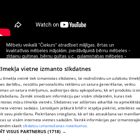
Mēbeļu veikalā "Čiekurs" atradīsiet mājīgas, ērtas un 
kvalitatīvas mēbeles mājoklim, piedāvājumā bērnu mēbeles - 
zīdaiņu gultiņas, bērnu gultas u.c., guļamistabas mēbeles - 
gultas, skapji, kumodes, plaukti un dažādas citas mēbeles 
interjera papildināšanai.

 tīmekļa vietne izmanto sīkdatnes
Mēbeļu veikals "Čiekurs" pārstāv vieni no Latvijā lielākajiem 
 tīmekļa vietnē tiek izmantotas sīkdatnes, lai nodrošinātu un uzlabotu tīmek
mēbeļu ražotājiem "Daiļrade koks", 
nes darbību., nosūtītu personalizētu reklāmu un satura ģenerēšanai, veiktu
āmas un satura mērījumus, auditorijas datu apkopošanu, kā arī produktu izst
zlabošanu. Zemāk sniedzam informāciju par visām sīkdatnēm, kuras tiek
ntotas mūsu tīmekļa vietnēs. Sīkdatnes var atšķirties atkarībā no apmeklētā
rneta vietnes sadaļas. Lietotājam jebkurā brīdī ir iespēja piekrist, atteikties va
īt savu piekrišanu. Piekrišanas sniegšana, kā arī tās atsaukšana vai mainīša
ecas uz visām interneta vietnes sadaļām. Vairāk informācijas par izmantotaj
atnēm skatīt
sīkdatņu izmantošanas noteikumos.
ĪT VISUS PARTNERUS
(1718) →