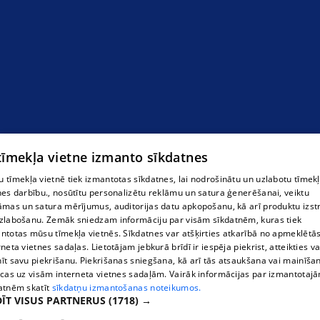
 tīmekļa vietne izmanto sīkdatnes
 tīmekļa vietnē tiek izmantotas sīkdatnes, lai nodrošinātu un uzlabotu tīmek
nes darbību., nosūtītu personalizētu reklāmu un satura ģenerēšanai, veiktu
āmas un satura mērījumus, auditorijas datu apkopošanu, kā arī produktu izst
zlabošanu. Zemāk sniedzam informāciju par visām sīkdatnēm, kuras tiek
ntotas mūsu tīmekļa vietnēs. Sīkdatnes var atšķirties atkarībā no apmeklētā
rneta vietnes sadaļas. Lietotājam jebkurā brīdī ir iespēja piekrist, atteikties va
īt savu piekrišanu. Piekrišanas sniegšana, kā arī tās atsaukšana vai mainīša
ecas uz visām interneta vietnes sadaļām. Vairāk informācijas par izmantotaj
atnēm skatīt
sīkdatņu izmantošanas noteikumos.
ĪT VISUS PARTNERUS
(1718) →