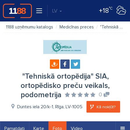
°C
+18
LV
1188 uzņēmumu katalogs
Medicīnas preces
"Tehniskā ortopēdija" SIA, ortopēdisko preču veikals, podometrija
"Tehniskā ortopēdija" SIA,
ortopēdisko preču veikals,
podometrija
0
Duntes iela 20/k-1, Rīga, LV-1005
Kā nokļūt?
Pamatdati
Karte
Foto
Video