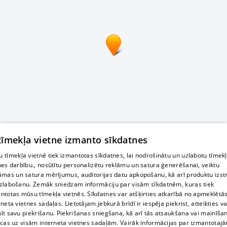
 tīmekļa vietne izmanto sīkdatnes
 tīmekļa vietnē tiek izmantotas sīkdatnes, lai nodrošinātu un uzlabotu tīmek
nes darbību., nosūtītu personalizētu reklāmu un satura ģenerēšanai, veiktu
āmas un satura mērījumus, auditorijas datu apkopošanu, kā arī produktu izst
zlabošanu. Zemāk sniedzam informāciju par visām sīkdatnēm, kuras tiek
ntotas mūsu tīmekļa vietnēs. Sīkdatnes var atšķirties atkarībā no apmeklētā
rneta vietnes sadaļas. Lietotājam jebkurā brīdī ir iespēja piekrist, atteikties va
īt savu piekrišanu. Piekrišanas sniegšana, kā arī tās atsaukšana vai mainīša
ecas uz visām interneta vietnes sadaļām. Vairāk informācijas par izmantotaj