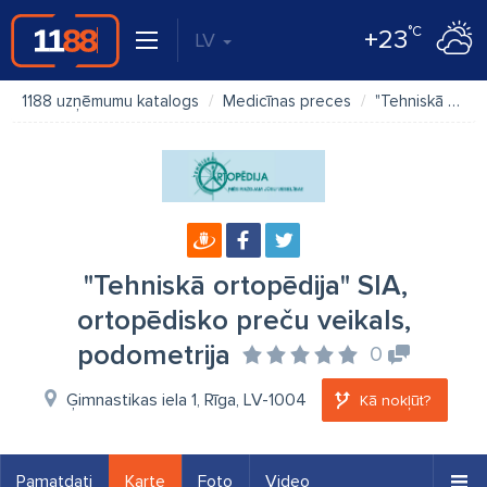
°C
+23
LV
1188 uzņēmumu katalogs
Medicīnas preces
"Tehniskā ortopēdija" SIA, ortopēdisko preču veikals, podometrija
"Tehniskā ortopēdija" SIA,
ortopēdisko preču veikals,
podometrija
0
Ģimnastikas iela 1, Rīga, LV-1004
Kā nokļūt?
Pamatdati
Karte
Foto
Video