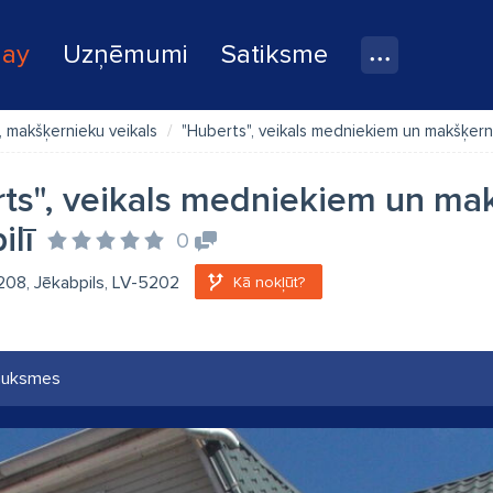
lay
Uzņēmumi
Satiksme
 makšķernieku veikals
"Huberts", veikals medniekiem un makšķern
ts", veikals medniekiem un ma
ilī
0
 208, Jēkabpils, LV-5202
Kā nokļūt?
auksmes