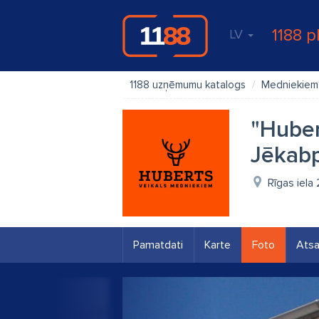
1188 p
LV
1188 uzņēmumu katalogs
Medniekiem,
"Huber
Jēkabp
Rīgas iela
Pamatdati
Karte
Foto
Ats