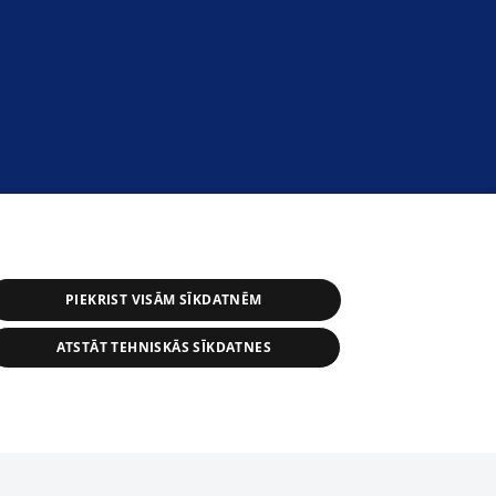
PIEKRIST VISĀM SĪKDATNĒM
ATSTĀT TEHNISKĀS SĪKDATNES