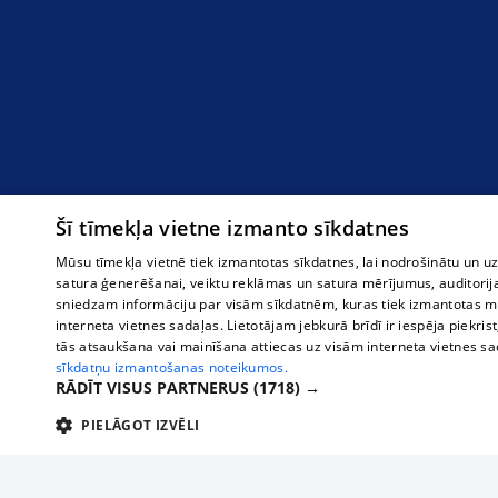
Šī tīmekļa vietne izmanto sīkdatnes
Mūsu tīmekļa vietnē tiek izmantotas sīkdatnes, lai nodrošinātu un u
satura ģenerēšanai, veiktu reklāmas un satura mērījumus, auditorij
sniedzam informāciju par visām sīkdatnēm, kuras tiek izmantotas mū
interneta vietnes sadaļas. Lietotājam jebkurā brīdī ir iespēja piekrist
tās atsaukšana vai mainīšana attiecas uz visām interneta vietnes s
sīkdatņu izmantošanas noteikumos.
RĀDĪT VISUS PARTNERUS
(1718) →
PIELĀGOT IZVĒLI
TEHNISKĀS/OBLIGĀTĀS
STATISTIKAS
M