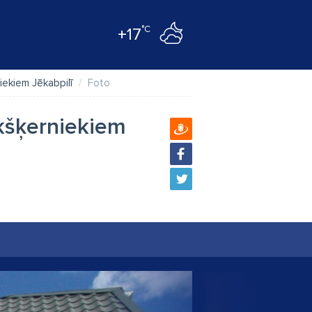
°C
+17
iekiem Jēkabpilī
Foto
kšķerniekiem