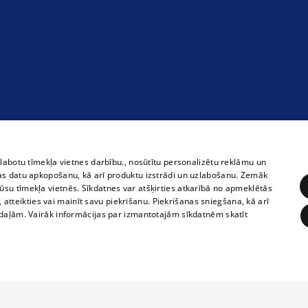
zlabotu tīmekļa vietnes darbību., nosūtītu personalizētu reklāmu un
as datu apkopošanu, kā arī produktu izstrādi un uzlabošanu. Zemāk
su tīmekļa vietnēs. Sīkdatnes var atšķirties atkarībā no apmeklētās
, atteikties vai mainīt savu piekrišanu. Piekrišanas sniegšana, kā arī
adaļām. Vairāk informācijas par izmantotajām sīkdatnēm skatīt
ĒRĶĒŠANA
FUNKCIONĀLĀS
NEKLASIFICĒTĀS