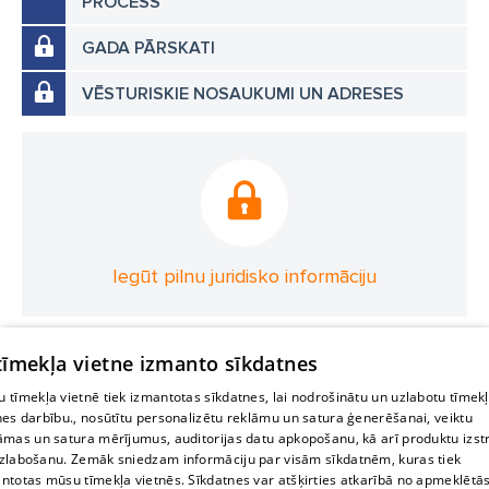
PROCESS
GADA PĀRSKATI
VĒSTURISKIE NOSAUKUMI UN ADRESES
Iegūt pilnu juridisko informāciju
 tīmekļa vietne izmanto sīkdatnes
 tīmekļa vietnē tiek izmantotas sīkdatnes, lai nodrošinātu un uzlabotu tīmek
nes darbību., nosūtītu personalizētu reklāmu un satura ģenerēšanai, veiktu
āmas un satura mērījumus, auditorijas datu apkopošanu, kā arī produktu izst
zlabošanu. Zemāk sniedzam informāciju par visām sīkdatnēm, kuras tiek
ntotas mūsu tīmekļa vietnēs. Sīkdatnes var atšķirties atkarībā no apmeklētā