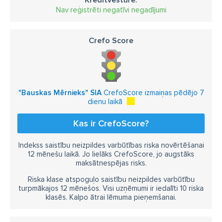
Kredītvēsture:
Nav reģistrēti negatīvi negadījumi
Crefo Score
"Bauskas Mērnieks" SIA
CrefoScore izmaiņas pēdējo 7
dienu laikā
Kas ir CrefoScore?
Indekss saistību neizpildes varbūtības riska novērtēšanai
12 mēnešu laikā. Jo lielāks CrefoScore, jo augstāks
maksātnespējas risks.
Riska klase atspoguļo saistību neizpildes varbūtību
turpmākajos 12 mēnešos. Visi uzņēmumi ir iedalīti 10 riska
klasēs. Kalpo ātrai lēmuma pieņemšanai.