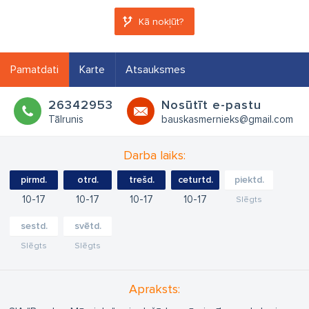
Kā nokļūt?
Pamatdati
Karte
Atsauksmes
26342953
Nosūtīt e-pastu
Tālrunis
bauskasmernieks@gmail.com
Darba laiks:
pirmd.
otrd.
trešd.
ceturtd.
piektd.
10
17
10
17
10
17
10
17
Slēgts
sestd.
svētd.
Slēgts
Slēgts
Apraksts: