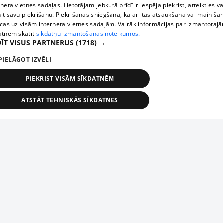
rneta vietnes sadaļas. Lietotājam jebkurā brīdī ir iespēja piekrist, atteikties va
īt savu piekrišanu. Piekrišanas sniegšana, kā arī tās atsaukšana vai mainīša
ecas uz visām interneta vietnes sadaļām. Vairāk informācijas par izmantotaj
atnēm skatīt
sīkdatņu izmantošanas noteikumos.
ĪT VISUS PARTNERUS
(1718) →
PIELĀGOT IZVĒLI
PIEKRIST VISĀM SĪKDATNĒM
ATSTĀT TEHNISKĀS SĪKDATNES
TEHNISKĀS/OBLIGĀTĀS
STATISTIKAS
MĒRĶĒŠANA
FUNKCIONĀLĀS
NEKLASIFICĒTĀS
ehniskās/obligātās
Statistikas
Mērķēšana
Funkcionālās
Neklasificēt
niskās/obligātās sīkdatnes nepieciešamas, lai lietotājs varētu brīvi apmeklēt un pārlūk
Piesaki savu uzņēmumu
ekļa vietni un izmantot tās piedāvātās iespējas. Bez šīm sīkdatnēm tīmekļa vietne neva
nvērtīgi darboties un sniegt lietotājam nepieciešamo informāciju.