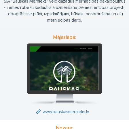
SIA "Bauskas Mērnieks" veic dažādus mērniecības pakalpojumus
- zemes robežu kadastrālā uzmērīšana, zemes ierīcības projekti,
topogrāfiskie plāni, izpildmērījumi, būvasu nospraušana un citi
mērniecības darbi.
Mājaslapa:
www.bauskasmernieks.lv
www.bauskasmernieks.lv
Nozare: