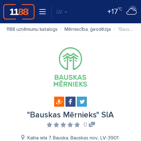
°C
+17
LV
1188 uzņēmumu katalogs
Mērniecība, ģeodēzija
"Bauskas Mērnieks" SIA
"Bauskas Mērnieks" SIA
0
Kalna iela 7, Bauska, Bauskas nov., LV-3901