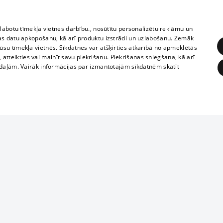
zlabotu tīmekļa vietnes darbību., nosūtītu personalizētu reklāmu un
as datu apkopošanu, kā arī produktu izstrādi un uzlabošanu. Zemāk
su tīmekļa vietnēs. Sīkdatnes var atšķirties atkarībā no apmeklētās
, atteikties vai mainīt savu piekrišanu. Piekrišanas sniegšana, kā arī
adaļām. Vairāk informācijas par izmantotajām sīkdatnēm skatīt
ĒRĶĒŠANA
FUNKCIONĀLĀS
NEKLASIFICĒTĀS
1188 datu bāze
obligātās
Statistikas
Mērķēšana
Funkcionālās
Neklasificētās
informācijas, v
izplatīšana jebk
eklēt un pārlūkot tīmekļa vietni un izmantot tās piedāvātās iespējas. Bez šīm sīkdatnēm 
aizliegta leju
mi
Kinoteātros
1188 web lapā 
, vilcieni,
TV programma
kategoriski ai
ksts
tiskie reisi
atļaujas.
Līguma noteikumi