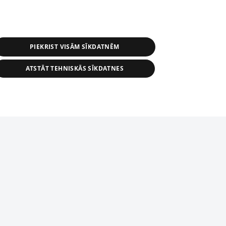
PIEKRIST VISĀM SĪKDATNĒM
ATSTĀT TEHNISKĀS SĪKDATNES
s, tās daļas vai datu bāzē iekļautās
ai informācijas daļas pavairošana vai
ādā formā stingri aizliegta. Tāpat arī ir
tīmekļa vietne nevarēs pilnvērtīgi darboties un sniegt
pielāde automātiskā režīmā. Jebkura
publicētā materiāla pārpublicēšana ir
zliegta bez 1188 web lapas redakcijas