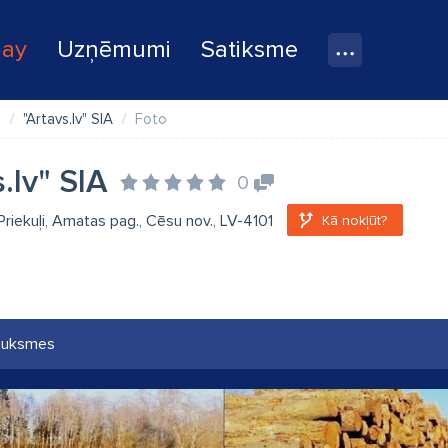
lay
Uzņēmumi
Satiksme
e
"Artavs.lv" SIA
Foto
.lv" SIA
0
Priekuļi, Amatas pag., Cēsu nov., LV-4101
Kā nokļūt?
auksmes