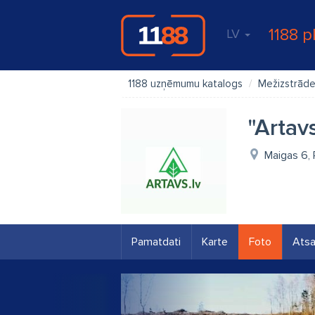
1188 p
LV
1188 uzņēmumu katalogs
Mežizstrād
"Artavs
Maigas 6, 
Pamatdati
Karte
Foto
Ats