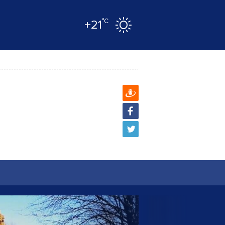
°C
+21