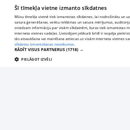
Šī tīmekļa vietne izmanto sīkdatnes
Mūsu tīmekļa vietnē tiek izmantotas sīkdatnes, lai nodrošinātu un u
satura ģenerēšanai, veiktu reklāmas un satura mērījumus, auditorij
sniedzam informāciju par visām sīkdatnēm, kuras tiek izmantotas mū
interneta vietnes sadaļas. Lietotājam jebkurā brīdī ir iespēja piekrist
tās atsaukšana vai mainīšana attiecas uz visām interneta vietnes s
sīkdatņu izmantošanas noteikumos.
RĀDĪT VISUS PARTNERUS
(1718) →
PIELĀGOT IZVĒLI
TEHNISKĀS/OBLIGĀTĀS
STATISTIKAS
M
Tehniskās/
Tehniskās/obligātās sīkdatnes nepieciešamas, lai lietotājs varētu brīvi apm
lietotājam nepieciešamo informāciju.
Par mums
Uzņēmu
Nodrošinātājs
/
Darbības
Reklāma
Autobusi
Nosaukums
Apra
Domēns
ilgums
starptau
Biznesa klientiem