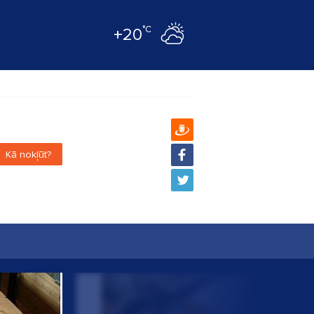
°C
+20
Kā nokļūt?