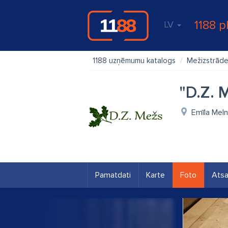
1188 p
LV
1188 uzņēmumu katalogs
Mežizstrād
"D.Z. 
Emīla Meln
Pamatdati
Karte
Foto
Ats