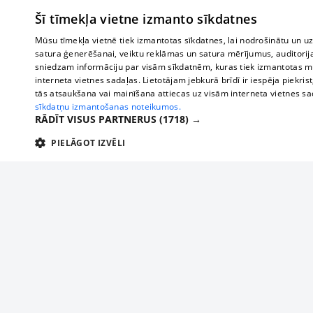
Šī tīmekļa vietne izmanto sīkdatnes
Mūsu tīmekļa vietnē tiek izmantotas sīkdatnes, lai nodrošinātu un u
satura ģenerēšanai, veiktu reklāmas un satura mērījumus, auditorij
sniedzam informāciju par visām sīkdatnēm, kuras tiek izmantotas mū
interneta vietnes sadaļas. Lietotājam jebkurā brīdī ir iespēja piekrist
tās atsaukšana vai mainīšana attiecas uz visām interneta vietnes s
sīkdatņu izmantošanas noteikumos.
RĀDĪT VISUS PARTNERUS
(1718) →
PIELĀGOT IZVĒLI
TEHNISKĀS/OBLIGĀTĀS
STATISTIKAS
M
Tehniskās/
Tehniskās/obligātās sīkdatnes nepieciešamas, lai lietotājs varētu brīvi apm
lietotājam nepieciešamo informāciju.
Par mums
Uzņēmu
Nodrošinātājs
/
Darbības
Reklāma
Autobusi
Nosaukums
Apra
Domēns
ilgums
starptau
Biznesa klientiem