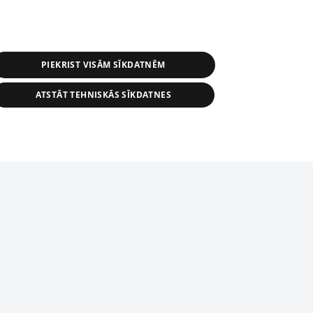
PIEKRIST VISĀM SĪKDATNĒM
ATSTĀT TEHNISKĀS SĪKDATNES
s, tās daļas vai datu bāzē iekļautās
ai informācijas daļas pavairošana vai
ādā formā stingri aizliegta. Tāpat arī ir
tīmekļa vietne nevarēs pilnvērtīgi darboties un sniegt
pielāde automātiskā režīmā. Jebkura
publicētā materiāla pārpublicēšana ir
zliegta bez 1188 web lapas redakcijas