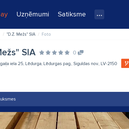
lay
Uzņēmumi
Satiksme
e
"D.Z. Mežs" SIA
Foto
Mežs" SIA
0
gaiļa iela 25, Lēdurga, Lēdurgas pag., Siguldas nov., LV-2150
auksmes