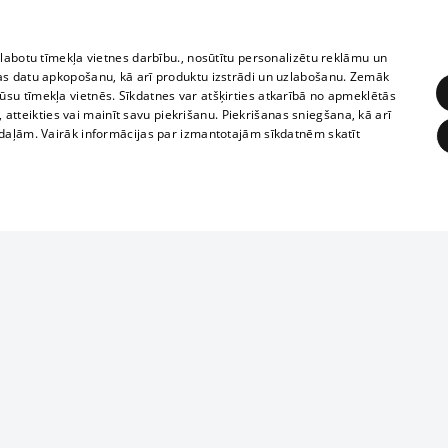
zlabotu tīmekļa vietnes darbību., nosūtītu personalizētu reklāmu un
as datu apkopošanu, kā arī produktu izstrādi un uzlabošanu. Zemāk
su tīmekļa vietnēs. Sīkdatnes var atšķirties atkarībā no apmeklētās
, atteikties vai mainīt savu piekrišanu. Piekrišanas sniegšana, kā arī
adaļām. Vairāk informācijas par izmantotajām sīkdatnēm skatīt
ĒRĶĒŠANA
FUNKCIONĀLĀS
NEKLASIFICĒTĀS
1188 datu bāze
obligātās
Statistikas
Mērķēšana
Funkcionālās
Neklasificētās
informācijas, v
izplatīšana jebk
eklēt un pārlūkot tīmekļa vietni un izmantot tās piedāvātās iespējas. Bez šīm sīkdatnēm 
aizliegta leju
mi
Kinoteātros
1188 web lapā 
, vilcieni,
TV programma
kategoriski ai
ksts
tiskie reisi
atļaujas.
Līguma noteikumi