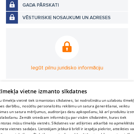
GADA PĀRSKATI
VĒSTURISKIE NOSAUKUMI UN ADRESES
Iegūt pilnu juridisko informāciju
 tīmekļa vietne izmanto sīkdatnes
 tīmekļa vietnē tiek izmantotas sīkdatnes, lai nodrošinātu un uzlabotu tīmek
nes darbību., nosūtītu personalizētu reklāmu un satura ģenerēšanai, veiktu
āmas un satura mērījumus, auditorijas datu apkopošanu, kā arī produktu izst
zlabošanu. Zemāk sniedzam informāciju par visām sīkdatnēm, kuras tiek
ntotas mūsu tīmekļa vietnēs. Sīkdatnes var atšķirties atkarībā no apmeklētā
rneta vietnes sadaļas. Lietotājam jebkurā brīdī ir iespēja piekrist, atteikties va