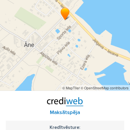
forvardera serviss
meža pakalpojumi
kokmateriālu izvešana
aizaugušu teritoriju attīrīšana
krūmu izciršana
apauguma noņemšana
platību attīrīšana
pilna cikla mežizstrāde
cirsmas izstrāde
cirsmas sagatavošana
koksnes ieguve
mežizstrādes uzņēmums
mežizstrādes darbi
mežizstrādes tehnika
mežsaimniecības pakalpojumi
koksnes transports
© MapTiler
© OpenStreetMap contributors
apaļkoku transports
koksnes loģistika
kokmateriālu pārvadājumi
meža apsaimniekošana
ilgtermiņa mežizstrādes sadarbība
Maksātspēja
meža īpašumu pirkšana
cirsmu pirkšana
Kredītvēsture: