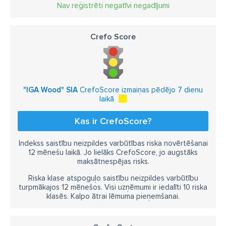
meža inventarizācija
pilna cikla meža apsaimniekošana
Nav reģistrēti negatīvi negadījumi
apaļkoku pārvadājumi
pērk cirsmas
pērk mežu
Crefo Score
meža izvešana
koku zāģēšana
"IGA Wood" SIA
CrefoScore izmaiņas pēdējo 7 dienu
laikā
Kas ir CrefoScore?
Indekss saistību neizpildes varbūtības riska novērtēšanai
12 mēnešu laikā. Jo lielāks CrefoScore, jo augstāks
maksātnespējas risks.
Riska klase atspoguļo saistību neizpildes varbūtību
turpmākajos 12 mēnešos. Visi uzņēmumi ir iedalīti 10 riska
klasēs. Kalpo ātrai lēmuma pieņemšanai.