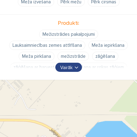
Meža izvešana
Pērk mežu
Pērk cirsmas
Produkti:
Mežizstrādes pakalpojumi
Lauksaimniecības zemes attīrīšana
Meža iepirkšana
Meža pirkšana
mežizstrāde
zāģēšana
zāģēšana ar harvesteru
zāģēšana ar rokas zāģiem
Vairāk
zaru kniebšana
ekskavatora pakalpojumi
forvardera pakalpojumi
apaļkoku pievešana
zaru pievešana
loģistikas pakalpojumi
treilera pakalpojumi
kokvedēja pakalpojumi
transporta pakalpojumi
kokmateriālu sagatavošana
harvestera pakalpojumi
meža attīrīšana