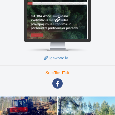
Zāģeru brigāde – krūmu un pamežu zāģēšana.
Forvardera pakalpojumi – kokmateriālu izvešana.
Treilera & kravu pārvadājumi – transportēšana uz klienta vietu.
igawood.lv
Ekskavatora pakalpojumi – zaru kniebšana, līdzināšana un grāvju
rakšana.
Meža iepirkšana – cirsmas, aizaugušas zemes un izstrādes
tiesību iepirkšana.
Kāpēc izvēlēties "IGA Wood"
Mēs piedāvājam pilnu servisu sākot no sagatavošanās darbiem
igawood.lv
līdz teritorijas sakopšanai pēc mežizstrādes. Ar modernu
aprīkojumu un kvalificētu personālu "IGA Wood" garantē
Sociālie tīkli:
efektīvu un drošu darbu izpildi laikā. Mūsu pieeja balstās uz
augstiem kvalitātes standartiem, klientu vēlmju izpildi un
ilgtspējīgu resursu izmantošanu.