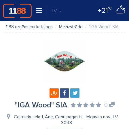
°C
+21
LV
1188 uzņēmumu katalogs
Mežizstrāde
"IGA Wood" SIA
"IGA Wood" SIA
0
Celtnieku iela 1, Āne, Cenu pagasts, Jelgavas nov., LV-
3043