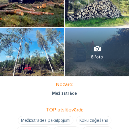
6
foto
Nozare:
Mežizstrāde
TOP atslēgvārdi:
Mežizstrādes pakalpojumi
Koku zāģēšana