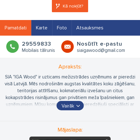
Kā nokļūt?
Pamatdati
Karte
Foto
Atsauksmes
29559833
Nosūtīt e-pastu
Mobilais tālrunis
siaigawood@gmail.com
Apraksts:
SIA "IGA Wood" ir uzticams mežizstrādes uzņēmums ar pieredzi
visā Latvijā. Mēs nodrošinām augstas kvalitātes koku zāģēšanu,
teritorijas attīrīšanu, kokmateriālu izvešanu un citus
kokapstrādes risinājumus gan privātiem meža īpašniekiem, gan
uzņēmumiem. Mūsu komandā strādā pieredzējuši speciālisti ar
Vairāk
modernu tehniku, lai darbi tiktu veidoti profesionāli un atbilstoši
drošības standartiem.
"IGA Wood" piedāvā:
Mājaslapa:
Harvestera pakalpojumus – kokmateriālu sagatavošana un
zāģēšana.