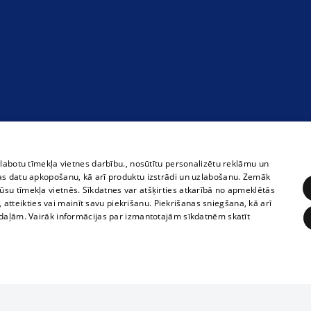
zlabotu tīmekļa vietnes darbību., nosūtītu personalizētu reklāmu un
as datu apkopošanu, kā arī produktu izstrādi un uzlabošanu. Zemāk
su tīmekļa vietnēs. Sīkdatnes var atšķirties atkarībā no apmeklētās
, atteikties vai mainīt savu piekrišanu. Piekrišanas sniegšana, kā arī
adaļām. Vairāk informācijas par izmantotajām sīkdatnēm skatīt
ĒRĶĒŠANA
FUNKCIONĀLĀS
NEKLASIFICĒTĀS