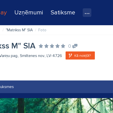
lay
Uzņēmumi
Satiksme
e
"Matrikss M" SIA
Foto
kss M" SIA
0
 Variņu pag., Smiltenes nov., LV-4726
Kā nokļūt?
auksmes