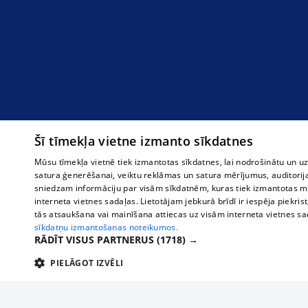
Šī tīmekļa vietne izmanto sīkdatnes
Mūsu tīmekļa vietnē tiek izmantotas sīkdatnes, lai nodrošinātu un u
satura ģenerēšanai, veiktu reklāmas un satura mērījumus, auditorij
sniedzam informāciju par visām sīkdatnēm, kuras tiek izmantotas mū
interneta vietnes sadaļas. Lietotājam jebkurā brīdī ir iespēja piekrist
tās atsaukšana vai mainīšana attiecas uz visām interneta vietnes s
sīkdatņu izmantošanas noteikumos.
RĀDĪT VISUS PARTNERUS
(1718) →
PIELĀGOT IZVĒLI
TEHNISKĀS/OBLIGĀTĀS
STATISTIKAS
M