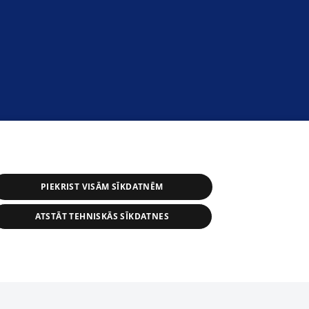
PIEKRIST VISĀM SĪKDATNĒM
ATSTĀT TEHNISKĀS SĪKDATNES