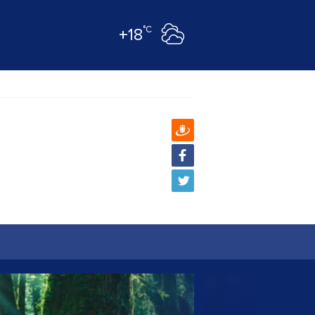
°C
+18