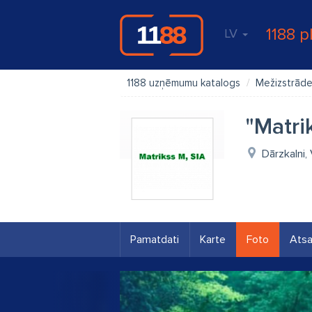
1188 p
LV
1188 uzņēmumu katalogs
Mežizstrād
"Matri
Dārzkalni,
Pamatdati
Karte
Foto
Ats