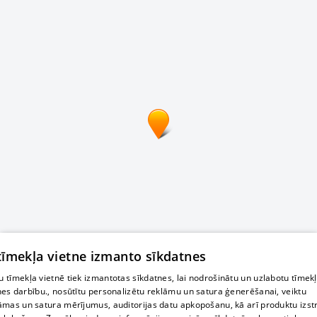
 tīmekļa vietne izmanto sīkdatnes
 tīmekļa vietnē tiek izmantotas sīkdatnes, lai nodrošinātu un uzlabotu tīmek
nes darbību., nosūtītu personalizētu reklāmu un satura ģenerēšanai, veiktu
āmas un satura mērījumus, auditorijas datu apkopošanu, kā arī produktu izst