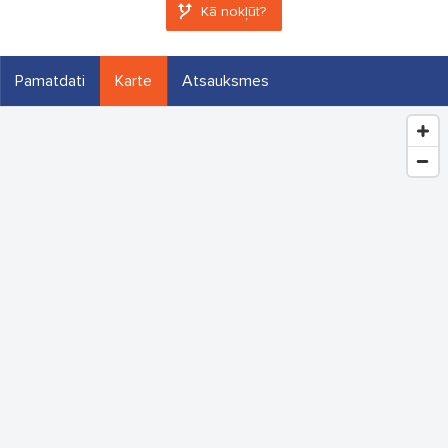
Kā nokļūt?
Pamatdati
Karte
Atsauksmes