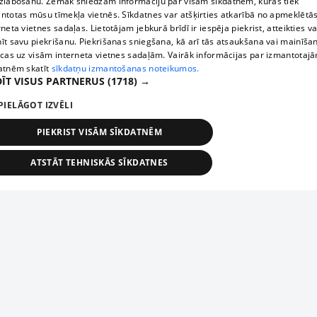
zlabošanu. Zemāk sniedzam informāciju par visām sīkdatnēm, kuras tiek
ntotas mūsu tīmekļa vietnēs. Sīkdatnes var atšķirties atkarībā no apmeklētā
rneta vietnes sadaļas. Lietotājam jebkurā brīdī ir iespēja piekrist, atteikties va
īt savu piekrišanu. Piekrišanas sniegšana, kā arī tās atsaukšana vai mainīša
ecas uz visām interneta vietnes sadaļām. Vairāk informācijas par izmantotaj
atnēm skatīt
sīkdatņu izmantošanas noteikumos.
ĪT VISUS PARTNERUS
(1718) →
PIELĀGOT IZVĒLI
PIEKRIST VISĀM SĪKDATNĒM
ATSTĀT TEHNISKĀS SĪKDATNES
TEHNISKĀS/OBLIGĀTĀS
STATISTIKAS
MĒRĶĒŠANA
FUNKCIONĀLĀS
NEKLASIFICĒTĀS
ehniskās/obligātās
Statistikas
Mērķēšana
Funkcionālās
Neklasificēt
niskās/obligātās sīkdatnes nepieciešamas, lai lietotājs varētu brīvi apmeklēt un pārlūk
Piesaki savu uzņēmumu