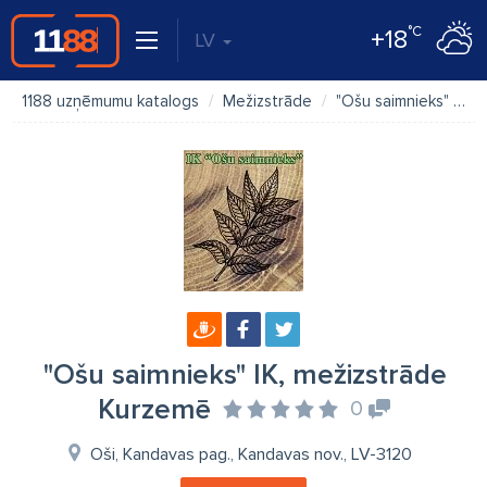
°C
+18
LV
1188 uzņēmumu katalogs
Mežizstrāde
"Ošu saimnieks" IK, mežizstrāde Kurzemē
"Ošu saimnieks" IK, mežizstrāde
Kurzemē
0
Oši, Kandavas pag., Kandavas nov., LV-3120