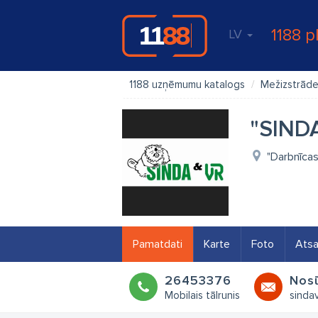
1188 p
LV
1188 uzņēmumu katalogs
Mežizstrād
"SINDA
"Darbnīcas
Pamatdati
Karte
Foto
Ats
26453376
Nosū
Mobilais tālrunis
sinda