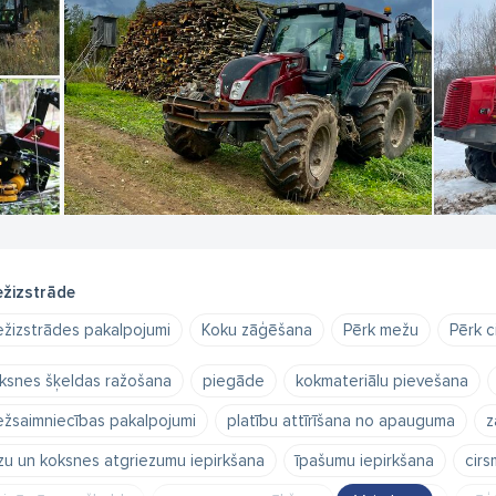
žizstrāde
žizstrādes pakalpojumi
Koku zāģēšana
Pērk mežu
Pērk c
ksnes šķeldas ražošana
piegāde
kokmateriālu pievešana
žsaimniecības pakalpojumi
platību attīrīšana no apauguma
z
zu un koksnes atgriezumu iepirkšana
īpašumu iepirkšana
cirs