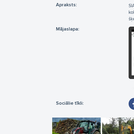
Apraksts:
SI
ko
šķ
Mājaslapa:
Sociālie tīkli: