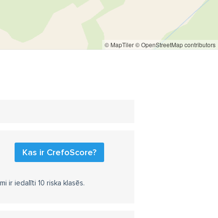
© MapTiler
© OpenStreetMap contributors
Kas ir CrefoScore?
r iedalīti 10 riska klasēs.