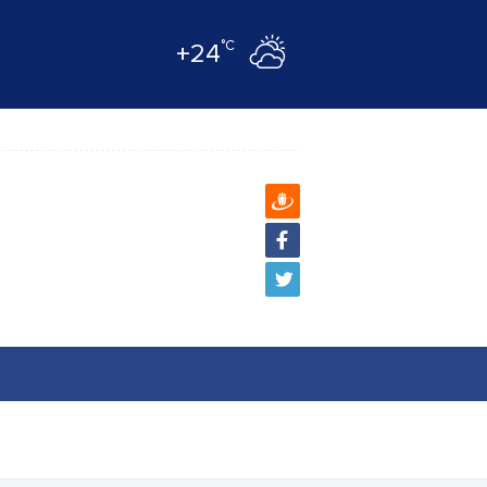
°C
+24