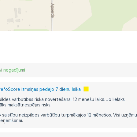
vi negadījumi
efoScore izmaiņas pēdējo 7 dienu laikā
pildes varbūtības riska novērtēšanai 12 mēnešu laikā. Jo lielāks
āks maksātnespējas risks.
 saistību neizpildes varbūtību turpmākajos 12 mēnešos. Visi uzņēmumi i
ieņemšanai.