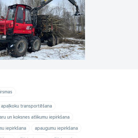
irsmas
apaļkoku transportēšana
aru un koksnes atlikumu iepirkšana
mu iepirkšana
apaugumu iepirkšana