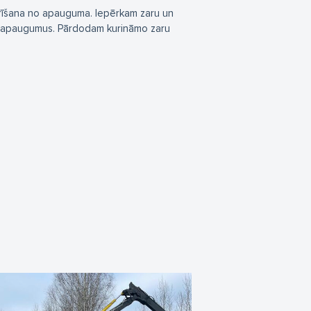
īrīšana no apauguma. Iepērkam zaru un
un apaugumus. Pārdodam kurināmo zaru