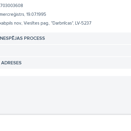
703003608
mercreģistrs, 19.07.1995
kabpils nov., Viesītes pag., "Darbnīcas", LV-5237
TNESPĒJAS PROCESS
N ADRESES