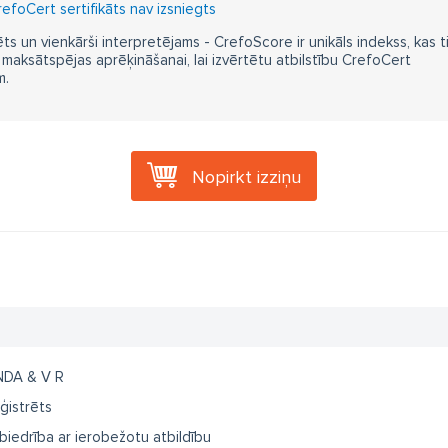
efoCert sertifikāts nav izsniegts
ts un vienkārši interpretējams - CrefoScore ir unikāls indekss, kas t
aksātspējas aprēķināšanai, lai izvērtētu atbilstību CrefoCert
m.
Nopirkt izziņu
NDA & V R
ģistrēts
biedrība ar ierobežotu atbildību