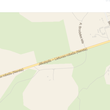
ku
Ko