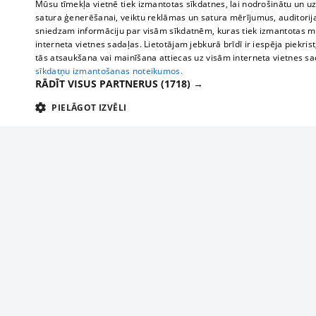
Mūsu tīmekļa vietnē tiek izmantotas sīkdatnes, lai nodrošinātu un u
satura ģenerēšanai, veiktu reklāmas un satura mērījumus, auditorij
sniedzam informāciju par visām sīkdatnēm, kuras tiek izmantotas mū
interneta vietnes sadaļas. Lietotājam jebkurā brīdī ir iespēja piekrist
tās atsaukšana vai mainīšana attiecas uz visām interneta vietnes s
sīkdatņu izmantošanas noteikumos.
RĀDĪT VISUS PARTNERUS
(1718) →
PIELĀGOT IZVĒLI
TEHNISKĀS/OBLIGĀTĀS
STATISTIKAS
M
Tehniskās/
Tehniskās/obligātās sīkdatnes nepieciešamas, lai lietotājs varētu brīvi apm
lietotājam nepieciešamo informāciju.
Par mums
Uzņēmu
Nodrošinātājs
/
Darbības
Reklāma
Autobusi
Nosaukums
Apra
Domēns
ilgums
starptau
Biznesa klientiem
delfi-adid
delfi.lv
1 gads
Izdev
Autobus
Tarifi
gdpr
measureadv.com
59
Šis s
Vilcienu
Privātuma politika
minūtes