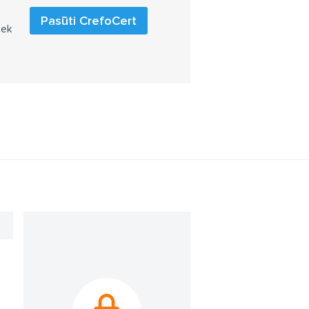
Pasūti CrefoCert
iek