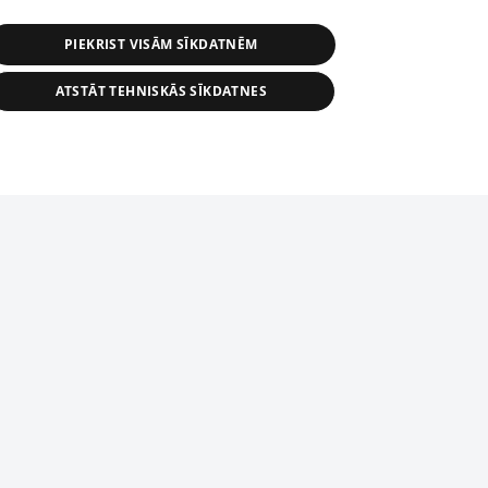
PIEKRIST VISĀM SĪKDATNĒM
ATSTĀT TEHNISKĀS SĪKDATNES
s, tās daļas vai datu bāzē iekļautās
ai informācijas daļas pavairošana vai
ādā formā stingri aizliegta. Tāpat arī ir
tīmekļa vietne nevarēs pilnvērtīgi darboties un sniegt
pielāde automātiskā režīmā. Jebkura
publicētā materiāla pārpublicēšana ir
zliegta bez 1188 web lapas redakcijas
domēnā.