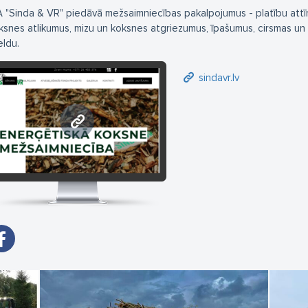
A "Sinda & VR" piedāvā mežsaimniecības pakalpojumus - platību att
ksnes atlikumus, mizu un koksnes atgriezumus, īpašumus, cirsmas 
eldu.
sindavr.lv
sindavr.lv