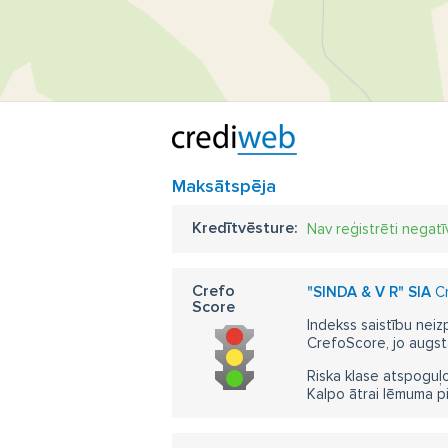
Maksātspēja
Kredītvēsture:
Nav reģistrēti negatī
Crefo
"SINDA & V R" SIA
Cr
Score
Indekss saistību neiz
CrefoScore, jo augst
Riska klase atspoguļo
Kalpo ātrai lēmuma p