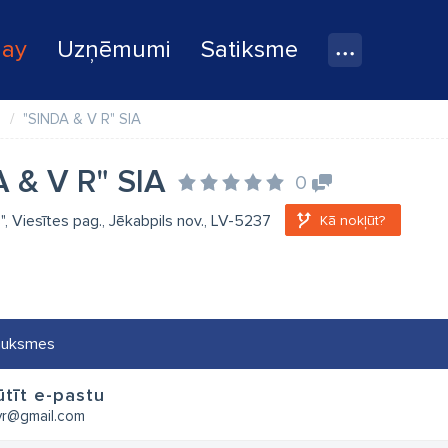
lay
Uzņēmumi
Satiksme
e
"SINDA & V R" SIA
 & V R" SIA
0
", Viesītes pag., Jēkabpils nov., LV-5237
Kā nokļūt?
auksmes
tīt e-pastu
vr@gmail.com