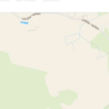
ēšana
Pērk cirsmas
Pērk mežu