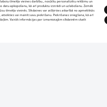
zlabotu tīmekļa vietnes darbību., nosūtītu personalizētu reklāmu un
as datu apkopošanu, kā arī produktu izstrādi un uzlabošanu. Zemāk
su tīmekļa vietnēs. Sīkdatnes var atšķirties atkarībā no apmeklētās
, atteikties vai mainīt savu piekrišanu. Piekrišanas sniegšana, kā arī
adaļām. Vairāk informācijas par izmantotajām sīkdatnēm skatīt
ĒRĶĒŠANA
FUNKCIONĀLĀS
NEKLASIFICĒTĀS
1188 datu bāze
obligātās
Statistikas
Mērķēšana
Funkcionālās
Neklasificētās
informācijas, v
izplatīšana jebk
eklēt un pārlūkot tīmekļa vietni un izmantot tās piedāvātās iespējas. Bez šīm sīkdatnēm 
aizliegta leju
mi
Kinoteātros
1188 web lapā 
, vilcieni,
TV programma
kategoriski ai
ksts
tiskie reisi
atļaujas.
Līguma noteikumi
ēja norādītais identifikators
u biļetes
360 Ziņas kontakti
īkfails tiek izmantots, lai saglabātu lietotāja piekrišanas statusu sīkdatnēm pašreizējā 
 biļetes