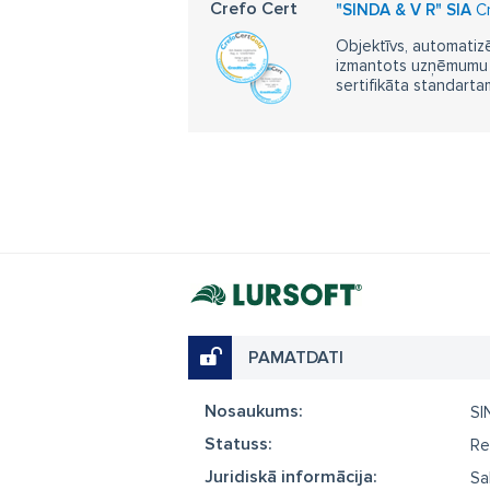
Crefo Cert
"SINDA & V R" SIA
Cr
Objektīvs, automatizē
izmantots uzņēmumu m
sertifikāta standarta
PAMATDATI
Nosaukums:
SI
Statuss:
Re
Juridiskā informācija:
Sa