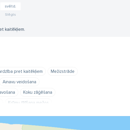
svētd.
Slēgts
t kaitēkļiem.
ardzība pret kaitēkļiem
Mežizstrāde
Ainavu veidošana
tavošana
Koku zāģēšana
Krūmu tīrīšana mežos