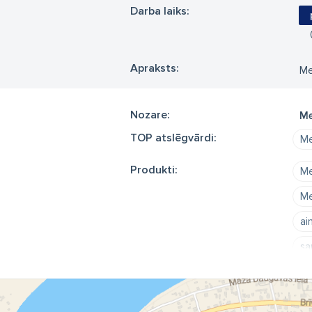
Darba laiks:
Apraksts:
Me
Nozare:
Me
TOP atslēgvārdi:
Me
Produkti:
Me
Me
ai
sa
Me