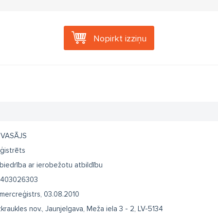
Nopirkt izziņu
VASĀJS
ģistrēts
biedrība ar ierobežotu atbildību
403026303
mercreģistrs, 03.08.2010
zkraukles nov., Jaunjelgava, Meža iela 3 - 2, LV-5134