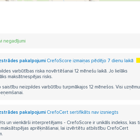
vi negadījumi
izstrādes pakalpojumi
CrefoScore izmaiņas pēdējo 7 dienu laikā
pildes varbūtības riska novērtēšanai 12 mēnešu laikā. Jo lielāks
āks maksātnespējas risks.
 saistību neizpildes varbūtību turpmākajos 12 mēnešos. Visi uzņēmumi i
ieņemšanai.
izstrādes pakalpojumi
CrefoCert sertifikāts nav izsniegts
ts un vienkārši interpretējams - CrefoScore ir unikāls indekss, kas t
aksātspējas aprēķināšanai, lai izvērtētu atbilstību CrefoCert
m.