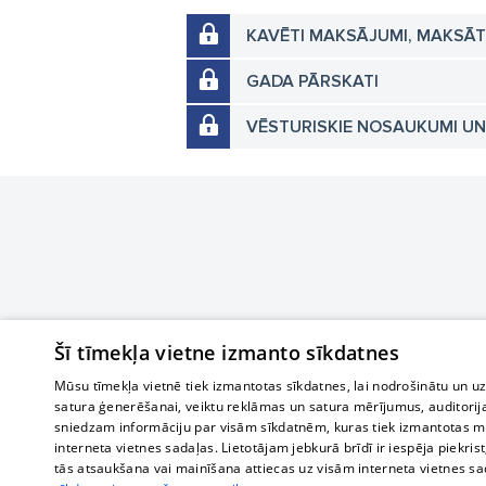
KAVĒTI MAKSĀJUMI, MAKSĀ
GADA PĀRSKATI
VĒSTURISKIE NOSAUKUMI U
Šī tīmekļa vietne izmanto sīkdatnes
Mūsu tīmekļa vietnē tiek izmantotas sīkdatnes, lai nodrošinātu un u
satura ģenerēšanai, veiktu reklāmas un satura mērījumus, auditorij
sniedzam informāciju par visām sīkdatnēm, kuras tiek izmantotas mū
interneta vietnes sadaļas. Lietotājam jebkurā brīdī ir iespēja piekrist
tās atsaukšana vai mainīšana attiecas uz visām interneta vietnes s