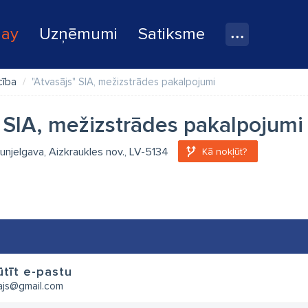
lay
Uzņēmumi
Satiksme
cība
"Atvasājs" SIA, mežizstrādes pakalpojumi
" SIA, mežizstrādes pakalpojumi
aunjelgava, Aizkraukles nov., LV-5134
Kā nokļūt?
tīt e-pastu
ajs@gmail.com