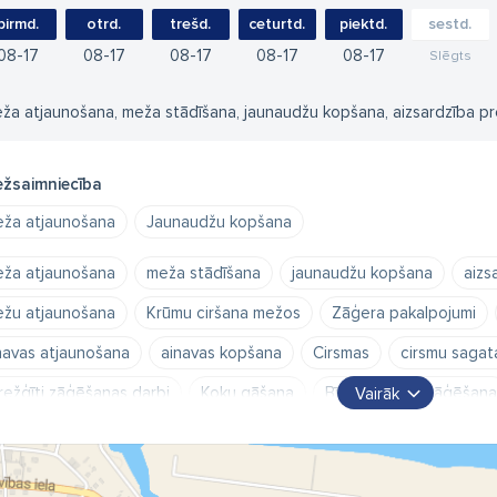
pirmd.
otrd.
trešd.
ceturtd.
piektd.
sestd.
08
17
08
17
08
17
08
17
08
17
Slēgts
ža atjaunošana, meža stādīšana, jaunaudžu kopšana, aizsardzība pre
žsaimniecība
ža atjaunošana
Jaunaudžu kopšana
ža atjaunošana
meža stādīšana
jaunaudžu kopšana
aizs
žu atjaunošana
Krūmu ciršana mežos
Zāģera pakalpojumi
navas atjaunošana
ainavas kopšana
Cirsmas
cirsmu saga
režģīti zāģēšanas darbi
Koku gāšana
Bīstamu koku zāģēšana
Vairāk
žu stādīšana
mežu kopšana