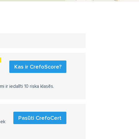
Kas ir CrefoScore?
r iedalīti 10 riska klasēs.
Pasūti CrefoCert
iek