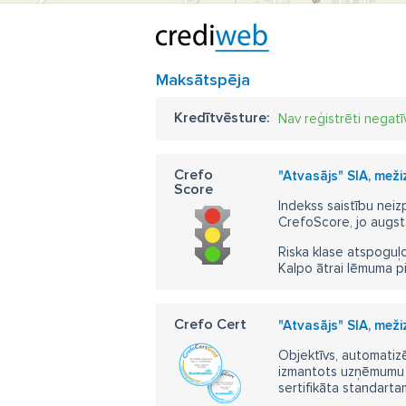
Maksātspēja
Kredītvēsture:
Nav reģistrēti negatī
Crefo
"Atvasājs" SIA, mež
Score
Indekss saistību neiz
CrefoScore, jo augst
Riska klase atspoguļo
Kalpo ātrai lēmuma p
Crefo Cert
"Atvasājs" SIA, mež
Objektīvs, automatizē
izmantots uzņēmumu m
sertifikāta standarta