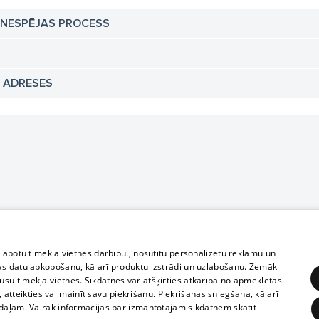
TNESPĒJAS PROCESS
N ADRESES
zlabotu tīmekļa vietnes darbību., nosūtītu personalizētu reklāmu un
as datu apkopošanu, kā arī produktu izstrādi un uzlabošanu. Zemāk
su tīmekļa vietnēs. Sīkdatnes var atšķirties atkarībā no apmeklētās
, atteikties vai mainīt savu piekrišanu. Piekrišanas sniegšana, kā arī
adaļām. Vairāk informācijas par izmantotajām sīkdatnēm skatīt