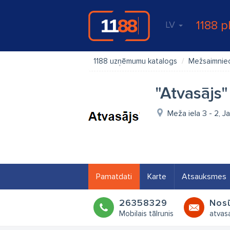
1188 p
LV
1188 uzņēmumu katalogs
Mežsaimnie
"Atvasājs
Meža iela 3 - 2, J
Pamatdati
Karte
Atsauksmes
26358329
Nosū
Mobilais tālrunis
atvas