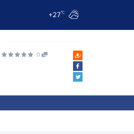
°C
+27
0