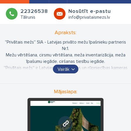
22326538
Nosūtīt e-pastu
Tālrunis
info@privataismezs.lv
Apraksts:
''Privātais mežs'' SIA - Latvijas privāto mežu īpašnieku partneris
Nr.1.
Mežu vērtēšana, cirsmu vērtēšana, meža inventarizācija, meža
īpašumu iegāde, ciršanas tiesību iegāde.
''Privātais mežs'' ir Latvijas Tirdzniecības un rūpniecības kameras
Vairāk
biedrs; sertificēts ar EUROPEAN BUSINESS MASTERS
sertifikātu.
Mājaslapa:
www.privataismezs.lv