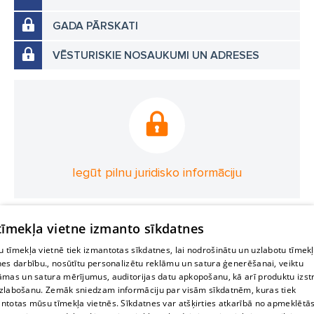
GADA PĀRSKATI
VĒSTURISKIE NOSAUKUMI UN ADRESES
Iegūt pilnu juridisko informāciju
 tīmekļa vietne izmanto sīkdatnes
 tīmekļa vietnē tiek izmantotas sīkdatnes, lai nodrošinātu un uzlabotu tīmek
nes darbību., nosūtītu personalizētu reklāmu un satura ģenerēšanai, veiktu
āmas un satura mērījumus, auditorijas datu apkopošanu, kā arī produktu izst
zlabošanu. Zemāk sniedzam informāciju par visām sīkdatnēm, kuras tiek
ntotas mūsu tīmekļa vietnēs. Sīkdatnes var atšķirties atkarībā no apmeklētā