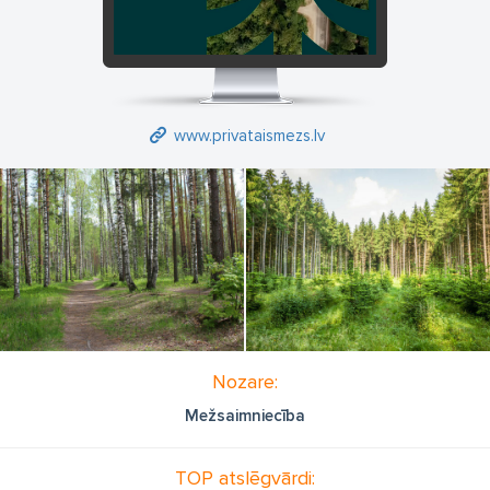
www.privataismezs.lv
Nozare:
Mežsaimniecība
TOP atslēgvārdi: