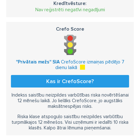
Kredītvēsture:
Nav reģistrēti negatīvi negadījumi
Crefo Score
''Privātais mežs'' SIA
CrefoScore izmaiņas pēdējo 7
dienu laikā
Kas ir CrefoScore?
Indekss saistību neizpildes varbūtības riska novērtēšanai
12 mēnešu laikā. Jo lielāks CrefoScore, jo augstāks
maksātnespējas risks.
Riska klase atspoguļo saistību neizpildes varbūtību
turpmākajos 12 mēnešos. Visi uzņēmumi ir iedalīti 10 riska
klasēs. Kalpo ātrai lēmuma pieņemšanai.