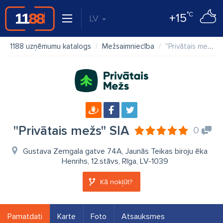
°C
+15
LV
1188 uzņēmumu katalogs
Mežsaimniecība
''Privātais mežs'' SIA
''Privātais mežs'' SIA
0
Gustava Zemgala gatve 74A, Jaunās Teikas biroju ēka
Henrihs, 12.stāvs, Rīga, LV-1039
Kā nokļūt?
Pamatdati
Karte
Foto
Atsauksmes