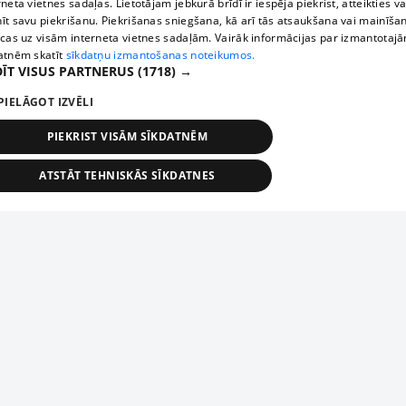
rneta vietnes sadaļas. Lietotājam jebkurā brīdī ir iespēja piekrist, atteikties va
īt savu piekrišanu. Piekrišanas sniegšana, kā arī tās atsaukšana vai mainīša
ecas uz visām interneta vietnes sadaļām. Vairāk informācijas par izmantotaj
atnēm skatīt
sīkdatņu izmantošanas noteikumos.
ĪT VISUS PARTNERUS
(1718) →
PIELĀGOT IZVĒLI
PIEKRIST VISĀM SĪKDATNĒM
ATSTĀT TEHNISKĀS SĪKDATNES
TEHNISKĀS/OBLIGĀTĀS
STATISTIKAS
MĒRĶĒŠANA
FUNKCIONĀLĀS
NEKLASIFICĒTĀS
ehniskās/obligātās
Statistikas
Mērķēšana
Funkcionālās
Neklasificēt
niskās/obligātās sīkdatnes nepieciešamas, lai lietotājs varētu brīvi apmeklēt un pārlūk
Piesaki savu uzņēmumu
ekļa vietni un izmantot tās piedāvātās iespējas. Bez šīm sīkdatnēm tīmekļa vietne neva
nvērtīgi darboties un sniegt lietotājam nepieciešamo informāciju.