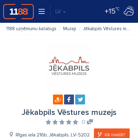
°C
+15
LV
1188 uzņēmumu katalogs
Muzeji
Jēkabpils Vēstures muzejs
Jēkabpils Vēstures muzejs
0
Rīgas iela 216b, Jēkabpils, LV-5202
Kā nokļūt?