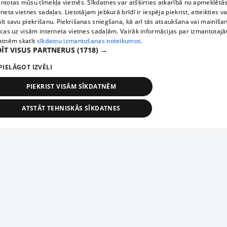
ntotas mūsu tīmekļa vietnēs. Sīkdatnes var atšķirties atkarībā no apmeklētā
rneta vietnes sadaļas. Lietotājam jebkurā brīdī ir iespēja piekrist, atteikties va
īt savu piekrišanu. Piekrišanas sniegšana, kā arī tās atsaukšana vai mainīša
ecas uz visām interneta vietnes sadaļām. Vairāk informācijas par izmantotaj
atnēm skatīt
sīkdatņu izmantošanas noteikumos.
ĪT VISUS PARTNERUS
(1718) →
PIELĀGOT IZVĒLI
PIEKRIST VISĀM SĪKDATNĒM
ATSTĀT TEHNISKĀS SĪKDATNES
TEHNISKĀS/OBLIGĀTĀS
STATISTIKAS
MĒRĶĒŠANA
FUNKCIONĀLĀS
NEKLASIFICĒTĀS
ehniskās/obligātās
Statistikas
Mērķēšana
Funkcionālās
Neklasificēt
niskās/obligātās sīkdatnes nepieciešamas, lai lietotājs varētu brīvi apmeklēt un pārlūk
Piesaki savu uzņēmumu
ekļa vietni un izmantot tās piedāvātās iespējas. Bez šīm sīkdatnēm tīmekļa vietne neva