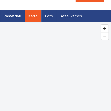
Pamatdati
Karte
Foto
Atsauksmes