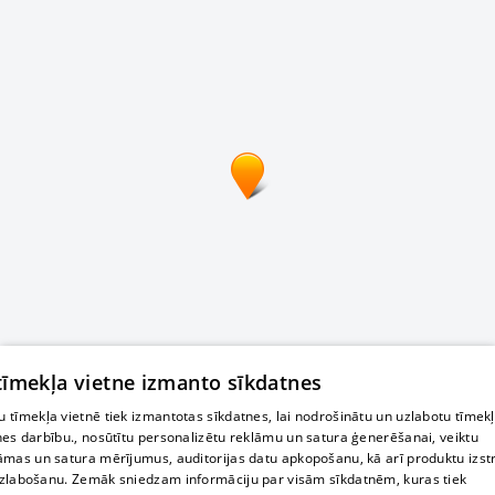
 tīmekļa vietne izmanto sīkdatnes
 tīmekļa vietnē tiek izmantotas sīkdatnes, lai nodrošinātu un uzlabotu tīmek
nes darbību., nosūtītu personalizētu reklāmu un satura ģenerēšanai, veiktu
āmas un satura mērījumus, auditorijas datu apkopošanu, kā arī produktu izst
zlabošanu. Zemāk sniedzam informāciju par visām sīkdatnēm, kuras tiek