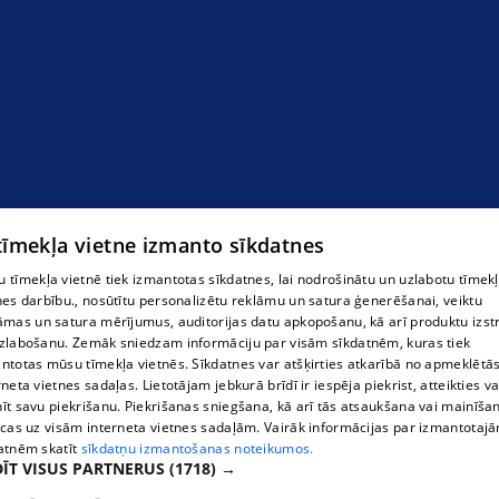
 tīmekļa vietne izmanto sīkdatnes
 tīmekļa vietnē tiek izmantotas sīkdatnes, lai nodrošinātu un uzlabotu tīmek
nes darbību., nosūtītu personalizētu reklāmu un satura ģenerēšanai, veiktu
āmas un satura mērījumus, auditorijas datu apkopošanu, kā arī produktu izst
zlabošanu. Zemāk sniedzam informāciju par visām sīkdatnēm, kuras tiek
ntotas mūsu tīmekļa vietnēs. Sīkdatnes var atšķirties atkarībā no apmeklētā
rneta vietnes sadaļas. Lietotājam jebkurā brīdī ir iespēja piekrist, atteikties va
īt savu piekrišanu. Piekrišanas sniegšana, kā arī tās atsaukšana vai mainīša
ecas uz visām interneta vietnes sadaļām. Vairāk informācijas par izmantotaj
atnēm skatīt
sīkdatņu izmantošanas noteikumos.
ĪT VISUS PARTNERUS
(1718) →