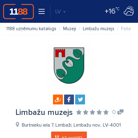
°C
+16
LV
1188 uzņēmumu katalogs
Muzeji
Limbažu muzejs
Foto
Limbažu muzejs
0
Burtnieku iela 7, Limbaži, Limbažu nov., LV-4001
Kā nokļūt?