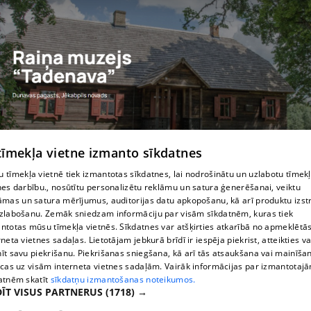
 tīmekļa vietne izmanto sīkdatnes
Raiņa muzejs "Tadenava"
 tīmekļa vietnē tiek izmantotas sīkdatnes, lai nodrošinātu un uzlabotu tīmek
nes darbību., nosūtītu personalizētu reklāmu un satura ģenerēšanai, veiktu
āmas un satura mērījumus, auditorijas datu apkopošanu, kā arī produktu izst
zlabošanu. Zemāk sniedzam informāciju par visām sīkdatnēm, kuras tiek
ntotas mūsu tīmekļa vietnēs. Sīkdatnes var atšķirties atkarībā no apmeklētā
rneta vietnes sadaļas. Lietotājam jebkurā brīdī ir iespēja piekrist, atteikties va
īt savu piekrišanu. Piekrišanas sniegšana, kā arī tās atsaukšana vai mainīša
ecas uz visām interneta vietnes sadaļām. Vairāk informācijas par izmantotaj
atnēm skatīt
sīkdatņu izmantošanas noteikumos.
ĪT VISUS PARTNERUS
(1718) →