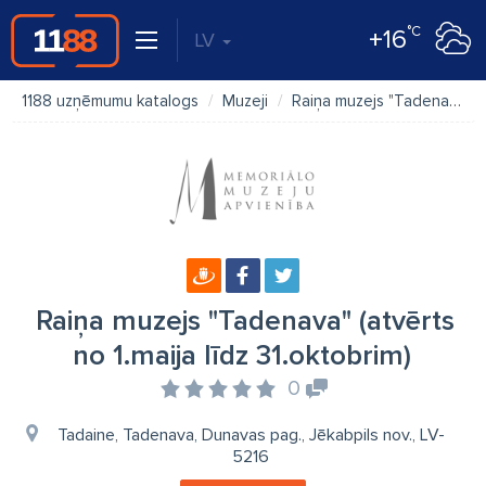
°C
+16
LV
1188 uzņēmumu katalogs
Muzeji
Raiņa muzejs "Tadenava" (atvērts no 1.maija līdz 31.oktobrim)
Raiņa muzejs "Tadenava" (atvērts
no 1.maija līdz 31.oktobrim)
0
Tadaine, Tadenava, Dunavas pag., Jēkabpils nov., LV-
5216