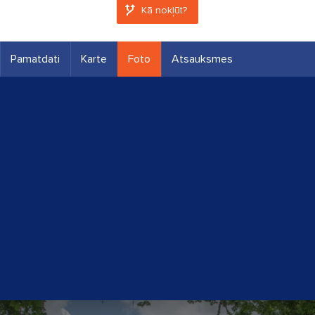
Kā nokļūt?
Pamatdati
Karte
Foto
Atsauksmes