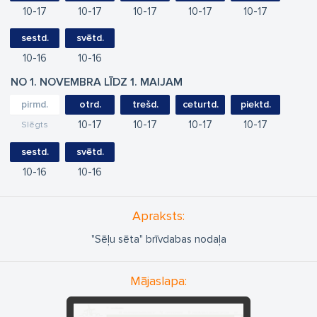
10
17
10
17
10
17
10
17
10
17
sestd.
svētd.
10
16
10
16
NO 1. NOVEMBRA LĪDZ 1. MAIJAM
pirmd.
otrd.
trešd.
ceturtd.
piektd.
10
17
10
17
10
17
10
17
Slēgts
sestd.
svētd.
10
16
10
16
Apraksts:
"Sēļu sēta" brīvdabas nodaļa
Mājaslapa: