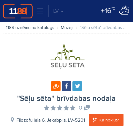
°C
+16
LV
1188 uzņēmumu katalogs
Muzeji
"Sēļu sēta" brīvdabas nodaļa
"Sēļu sēta" brīvdabas nodaļa
0
Filozofu iela 6, Jēkabpils, LV-5201
Kā nokļūt?