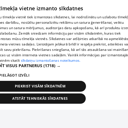
© MapTiler
© OpenStreetMap contributors
 tīmekļa vietne izmanto sīkdatnes
 tīmekļa vietnē tiek izmantotas sīkdatnes, lai nodrošinātu un uzlabotu tīmek
nes darbību., nosūtītu personalizētu reklāmu un satura ģenerēšanai, veiktu
āmas un satura mērījumus, auditorijas datu apkopošanu, kā arī produktu izst
zlabošanu. Zemāk sniedzam informāciju par visām sīkdatnēm, kuras tiek
ntotas mūsu tīmekļa vietnēs. Sīkdatnes var atšķirties atkarībā no apmeklētā
rneta vietnes sadaļas. Lietotājam jebkurā brīdī ir iespēja piekrist, atteikties va
īt savu piekrišanu. Piekrišanas sniegšana, kā arī tās atsaukšana vai mainīša
ecas uz visām interneta vietnes sadaļām. Vairāk informācijas par izmantotaj
atnēm skatīt
sīkdatņu izmantošanas noteikumos.
ĪT VISUS PARTNERUS
(1718) →
PIELĀGOT IZVĒLI
PIEKRIST VISĀM SĪKDATNĒM
ATSTĀT TEHNISKĀS SĪKDATNES
TEHNISKĀS/OBLIGĀTĀS
STATISTIKAS
MĒRĶĒŠANA
FUNKCIONĀLĀS
NEKLASIFICĒTĀS