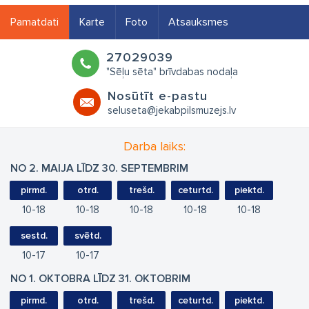
Pamatdati
Karte
Foto
Atsauksmes
27029039
"Sēļu sēta" brīvdabas nodaļa
Nosūtīt e-pastu
seluseta@jekabpilsmuzejs.lv
Darba laiks:
NO 2. MAIJA LĪDZ 30. SEPTEMBRIM
pirmd.
otrd.
trešd.
ceturtd.
piektd.
10
18
10
18
10
18
10
18
10
18
sestd.
svētd.
10
17
10
17
NO 1. OKTOBRA LĪDZ 31. OKTOBRIM
pirmd.
otrd.
trešd.
ceturtd.
piektd.