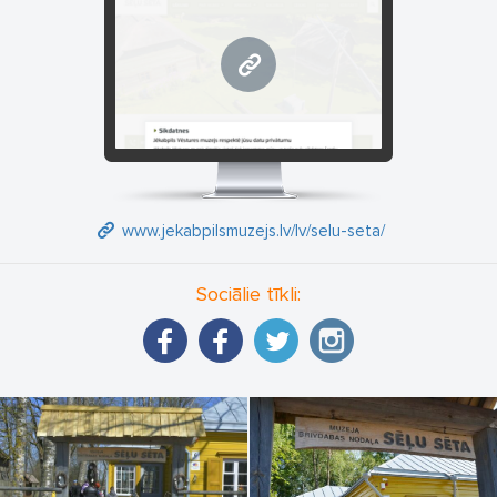
www.jekabpilsmuzejs.lv
www.jekabpilsmuzejs.lv/lv/selu-seta/
Sociālie tīkli: