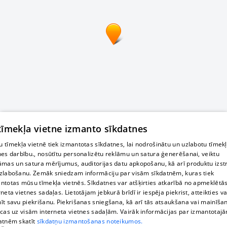
 tīmekļa vietne izmanto sīkdatnes
 tīmekļa vietnē tiek izmantotas sīkdatnes, lai nodrošinātu un uzlabotu tīmek
nes darbību., nosūtītu personalizētu reklāmu un satura ģenerēšanai, veiktu
āmas un satura mērījumus, auditorijas datu apkopošanu, kā arī produktu izst
zlabošanu. Zemāk sniedzam informāciju par visām sīkdatnēm, kuras tiek
ntotas mūsu tīmekļa vietnēs. Sīkdatnes var atšķirties atkarībā no apmeklētā
rneta vietnes sadaļas. Lietotājam jebkurā brīdī ir iespēja piekrist, atteikties va
īt savu piekrišanu. Piekrišanas sniegšana, kā arī tās atsaukšana vai mainīša
ecas uz visām interneta vietnes sadaļām. Vairāk informācijas par izmantotaj
atnēm skatīt
sīkdatņu izmantošanas noteikumos.