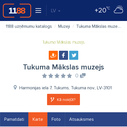
°C
+20
LV
1188 uzņēmumu katalogs
Muzeji
Tukuma Mākslas muzejs
Tukuma Mākslas muzejs
0
Harmonijas iela 7, Tukums, Tukuma nov., LV-3101
Kā nokļūt?
Pamatdati
Karte
Foto
Atsauksmes