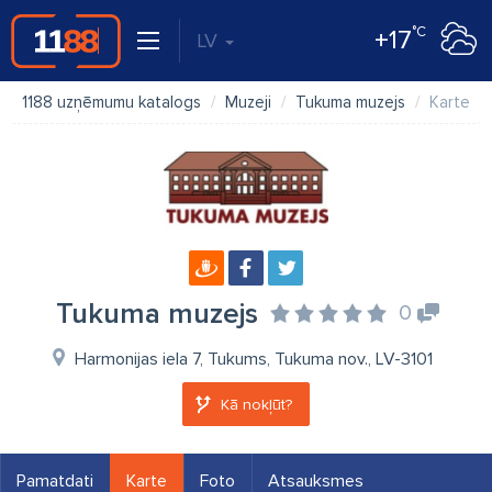
°C
+17
LV
1188 uzņēmumu katalogs
Muzeji
Tukuma muzejs
Karte
Tukuma muzejs
0
Harmonijas iela 7, Tukums, Tukuma nov., LV-3101
Kā nokļūt?
Pamatdati
Karte
Foto
Atsauksmes