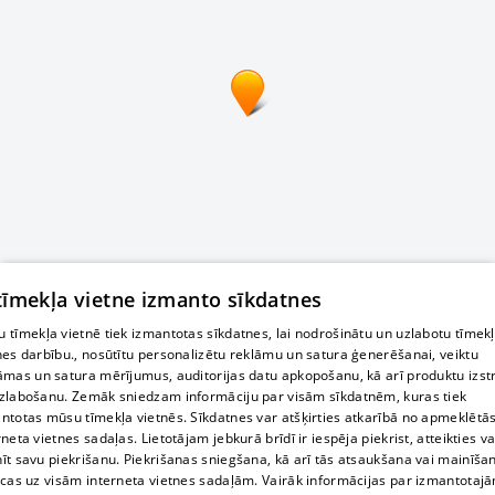
 tīmekļa vietne izmanto sīkdatnes
 tīmekļa vietnē tiek izmantotas sīkdatnes, lai nodrošinātu un uzlabotu tīmek
nes darbību., nosūtītu personalizētu reklāmu un satura ģenerēšanai, veiktu
āmas un satura mērījumus, auditorijas datu apkopošanu, kā arī produktu izst
zlabošanu. Zemāk sniedzam informāciju par visām sīkdatnēm, kuras tiek
ntotas mūsu tīmekļa vietnēs. Sīkdatnes var atšķirties atkarībā no apmeklētā
rneta vietnes sadaļas. Lietotājam jebkurā brīdī ir iespēja piekrist, atteikties va
īt savu piekrišanu. Piekrišanas sniegšana, kā arī tās atsaukšana vai mainīša
ecas uz visām interneta vietnes sadaļām. Vairāk informācijas par izmantotaj