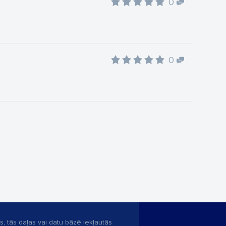
0
0
s, tās daļas vai datu bāzē iekļautās