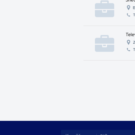
Shec
B
T
Tele
Z
T