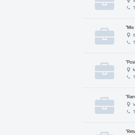
S
T
"Mix
S
T
"Posi
M
T
"Ran
V
T
"Rim