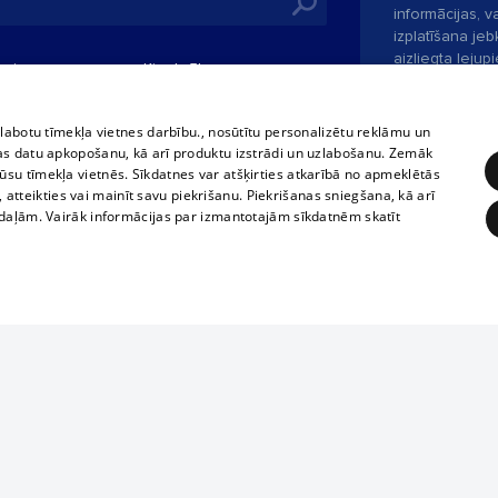
informācijas, v
izplatīšana jebk
aizliegta leju
mi
Kinoteātros
1188 web lapā 
, vilcieni,
TV programma
kategoriski ai
tiskie reisi
atļaujas.
Līguma noteikumi
zlabotu tīmekļa vietnes darbību., nosūtītu personalizētu reklāmu un
u biļetes
as datu apkopošanu, kā arī produktu izstrādi un uzlabošanu. Zemāk
360 Ziņas kontakti
su tīmekļa vietnēs. Sīkdatnes var atšķirties atkarībā no apmeklētās
 biļetes
, atteikties vai mainīt savu piekrišanu. Piekrišanas sniegšana, kā arī
Portāla palīdzī
adaļām. Vairāk informācijas par izmantotajām sīkdatnēm skatīt
Izstrādāts
SIA 
ĒRĶĒŠANA
FUNKCIONĀLĀS
NEKLASIFICĒTĀS
obligātās
Statistikas
Mērķēšana
Funkcionālās
Neklasificētās
Ja tavs uzņēmums nav mūsu datubāzē,
aizpildi vienkāršu formu.
eklēt un pārlūkot tīmekļa vietni un izmantot tās piedāvātās iespējas. Bez šīm sīkdatnēm 