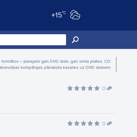
°C
+15
 formātos – pieejami gan DVD diski, gan vinila plates, CD.
atsevišķas kompānijas pārraksta kasetes uz DVD diskiem.
0
0