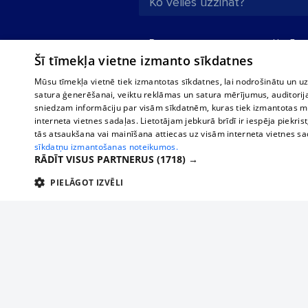
Par mums
Uzņēmu
Šī tīmekļa vietne izmanto sīkdatnes
Reklāma
Autobusi
starptau
Biznesa klientiem
Mūsu tīmekļa vietnē tiek izmantotas sīkdatnes, lai nodrošinātu un u
Autobus
satura ģenerēšanai, veiktu reklāmas un satura mērījumus, auditorij
Tarifi
sniedzam informāciju par visām sīkdatnēm, kuras tiek izmantotas mū
Vilcienu
Privātuma politika
interneta vietnes sadaļas. Lietotājam jebkurā brīdī ir iespēja piekrist
tās atsaukšana vai mainīšana attiecas uz visām interneta vietnes s
Sīkdatņu iestatījumi
sīkdatņu izmantošanas noteikumos.
Politiskā reklāma
RĀDĪT VISUS PARTNERUS
(1718) →
Sīkdatņu lietošanas
PIELĀGOT IZVĒLI
noteikumi
TEHNISKĀS/OBLIGĀTĀS
STATISTIKAS
M
Komentāru
pievienošana
Tehniskās/
Piesaki savu uzņēmumu
Tehniskās/obligātās sīkdatnes nepieciešamas, lai lietotājs varētu brīvi apm
lietotājam nepieciešamo informāciju.