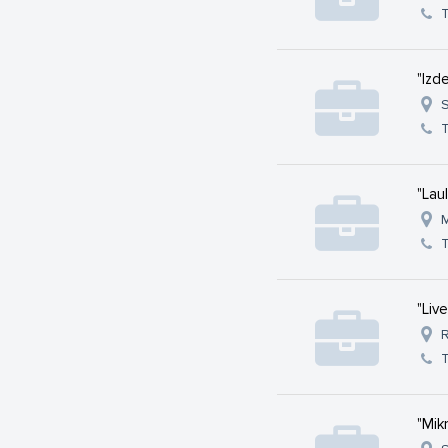
T
"Izd
S
T
"Lau
M
T
"Liv
R
T
"Mik