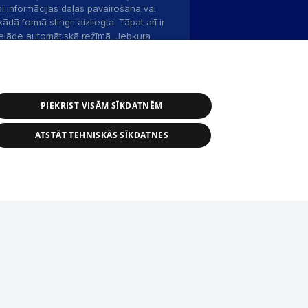
ai informācijas daļas pavairošana vai
ādā formā stingri aizliegta. Tāpat arī ir
pielāde automātiskā režīmā. Jebkura
publicētā materiāla pārpublicēšana ir
zliegta bez 1188 web lapas redakcijas
PIEKRIST VISĀM SĪKDATNĒM
bas dienests: e-pasts -
info@1188.lv
ATSTĀT TEHNISKĀS SĪKDATNES
Helio Media
2004-2026
tīmekļa vietne nevarēs pilnvērtīgi darboties un sniegt