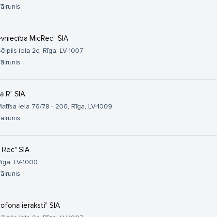
ālrunis
evniecība MicRec" SIA
ēlpils iela 2c, Rīga, LV-1007
ālrunis
la R" SIA
atīsa iela 76/78 - 206, Rīga, LV-1009
ālrunis
e Rec" SIA
īga, LV-1000
ālrunis
rofona ieraksti" SIA