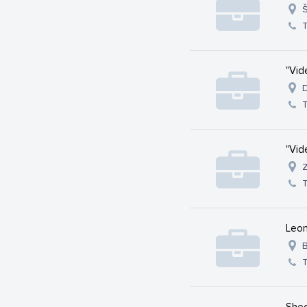
Š
T
"Vid
D
T
"Vid
Z
T
Leon
B
T