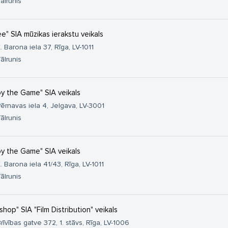
ālrunis
ee" SIA mūzikas ierakstu veikals
. Barona iela 37, Rīga, LV-1011
ālrunis
oy the Game" SIA veikals
ērnavas iela 4, Jelgava, LV-3001
ālrunis
oy the Game" SIA veikals
. Barona iela 41/43, Rīga, LV-1011
ālrunis
mshop" SIA "Film Distribution" veikals
rīvības gatve 372, 1. stāvs, Rīga, LV-1006