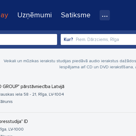
lay
Uzņēmumi
Satiksme
Kur?
Veikali un mūzikas ierakstu studijas piedāvā audio ierakstus dažādos
Iespējama arī CD un DVD ierakstīšana, 
 GROUP" pārstāvniecība Latvijā
auskas iela 58 - 21, Rīga, LV-1004
ālrunis
presstudija" ID
īga, LV-1000