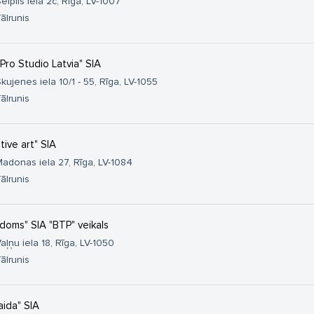
ēlpils iela 2c, Rīga, LV-1007
ālrunis
 Pro Studio Latvia" SIA
kujenes iela 10/1 - 55, Rīga, LV-1055
ālrunis
tive art" SIA
adonas iela 27, Rīga, LV-1084
ālrunis
doms" SIA "BTP" veikals
aļņu iela 18, Rīga, LV-1050
ālrunis
aida" SIA