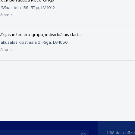
ock Barracuda Recordings
rīvības iela 159, Rīga, LV-1012
ālrunis
vīzijas inženieru grupa, individuālais darbs
aķusalas krastmala 3, Rīga, LV-1050
ālrunis
1188 datu bāze