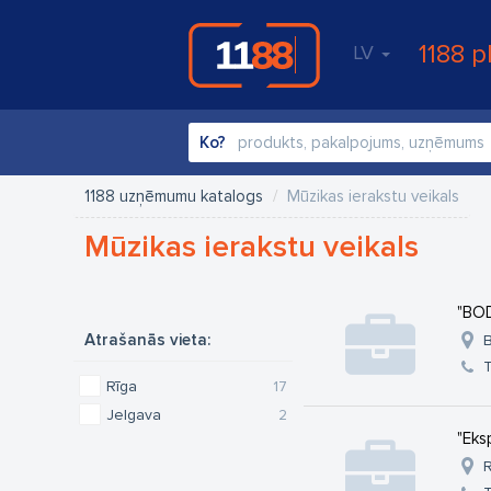
1188 p
LV
Ko?
1188 uzņēmumu katalogs
Mūzikas ierakstu veikals
Mūzikas ierakstu veikals
"BOD
Atrašanās vieta:
B
T
Rīga
17
Jelgava
2
"Eks
R