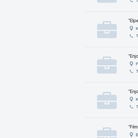
T
"Elp
K
T
"Enj
P
T
"Enj
K
T
"Fil
B