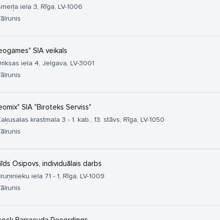
merļa iela 3, Rīga, LV-1006
ālrunis
eogames" SIA veikals
riksas iela 4, Jelgava, LV-3001
ālrunis
eomix" SIA "Biroteks Serviss"
aķusalas krastmala 3 - 1. kab., 13. stāvs, Rīga, LV-1050
ālrunis
īds Osipovs, individuālais darbs
ruņinieku iela 71 - 1, Rīga, LV-1009
ālrunis