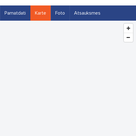
Pamatdati
Karte
Foto
Atsauksmes