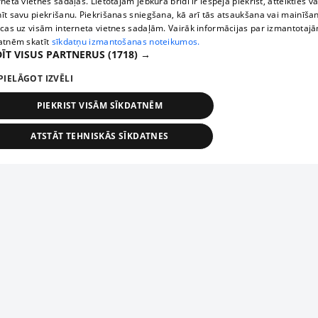
rneta vietnes sadaļas. Lietotājam jebkurā brīdī ir iespēja piekrist, atteikties va
īt savu piekrišanu. Piekrišanas sniegšana, kā arī tās atsaukšana vai mainīša
ecas uz visām interneta vietnes sadaļām. Vairāk informācijas par izmantotaj
atnēm skatīt
sīkdatņu izmantošanas noteikumos.
ĪT VISUS PARTNERUS
(1718) →
PIELĀGOT IZVĒLI
PIEKRIST VISĀM SĪKDATNĒM
ATSTĀT TEHNISKĀS SĪKDATNES
TEHNISKĀS/OBLIGĀTĀS
STATISTIKAS
MĒRĶĒŠANA
FUNKCIONĀLĀS
NEKLASIFICĒTĀS
ehniskās/obligātās
Statistikas
Mērķēšana
Funkcionālās
Neklasificēt
niskās/obligātās sīkdatnes nepieciešamas, lai lietotājs varētu brīvi apmeklēt un pārlūk
Piesaki savu uzņēmumu
ekļa vietni un izmantot tās piedāvātās iespējas. Bez šīm sīkdatnēm tīmekļa vietne neva
nvērtīgi darboties un sniegt lietotājam nepieciešamo informāciju.