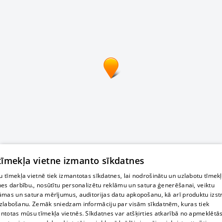
 tīmekļa vietne izmanto sīkdatnes
 tīmekļa vietnē tiek izmantotas sīkdatnes, lai nodrošinātu un uzlabotu tīmek
nes darbību., nosūtītu personalizētu reklāmu un satura ģenerēšanai, veiktu
āmas un satura mērījumus, auditorijas datu apkopošanu, kā arī produktu izst
zlabošanu. Zemāk sniedzam informāciju par visām sīkdatnēm, kuras tiek
ntotas mūsu tīmekļa vietnēs. Sīkdatnes var atšķirties atkarībā no apmeklētā