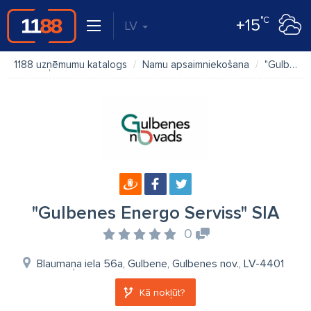
°C
+15
LV
1188 uzņēmumu katalogs
Namu apsaimniekošana
"Gulbenes Energo Serviss" SIA
"Gulbenes Energo Serviss" SIA
0
Blaumaņa iela 56a, Gulbene, Gulbenes nov., LV-4401
Kā nokļūt?