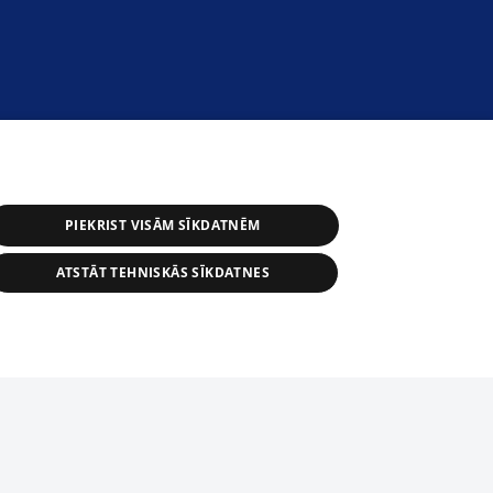
PIEKRIST VISĀM SĪKDATNĒM
ATSTĀT TEHNISKĀS SĪKDATNES
s, tās daļas vai datu bāzē iekļautās
ai informācijas daļas pavairošana vai