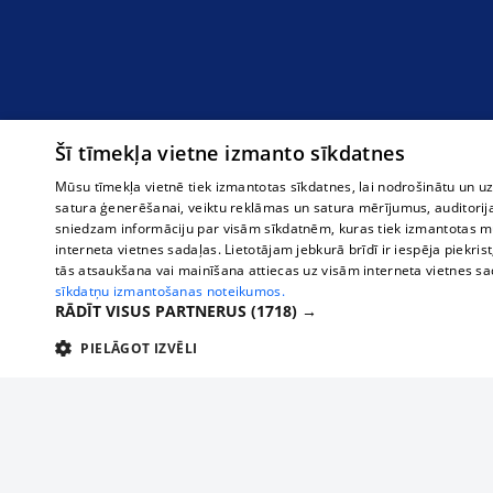
Šī tīmekļa vietne izmanto sīkdatnes
Mūsu tīmekļa vietnē tiek izmantotas sīkdatnes, lai nodrošinātu un u
satura ģenerēšanai, veiktu reklāmas un satura mērījumus, auditorij
sniedzam informāciju par visām sīkdatnēm, kuras tiek izmantotas mū
interneta vietnes sadaļas. Lietotājam jebkurā brīdī ir iespēja piekrist
tās atsaukšana vai mainīšana attiecas uz visām interneta vietnes s
sīkdatņu izmantošanas noteikumos.
RĀDĪT VISUS PARTNERUS
(1718) →
PIELĀGOT IZVĒLI
TEHNISKĀS/OBLIGĀTĀS
STATISTIKAS
M
Tehniskās/