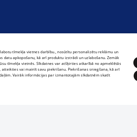
zlabotu tīmekļa vietnes darbību., nosūtītu personalizētu reklāmu un
as datu apkopošanu, kā arī produktu izstrādi un uzlabošanu. Zemāk
su tīmekļa vietnēs. Sīkdatnes var atšķirties atkarībā no apmeklētās
, atteikties vai mainīt savu piekrišanu. Piekrišanas sniegšana, kā arī
adaļām. Vairāk informācijas par izmantotajām sīkdatnēm skatīt
ĒRĶĒŠANA
FUNKCIONĀLĀS
NEKLASIFICĒTĀS
1188 datu bāze
obligātās
Statistikas
Mērķēšana
Funkcionālās
Neklasificētās
informācijas, v