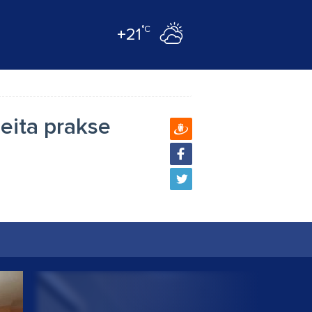
°C
+21
eita prakse