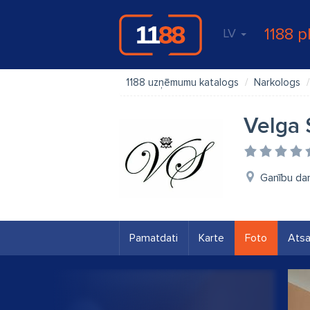
1188 p
LV
1188 uzņēmumu katalogs
Narkologs
Velga 
Ganību dam
Pamatdati
Karte
Foto
Ats