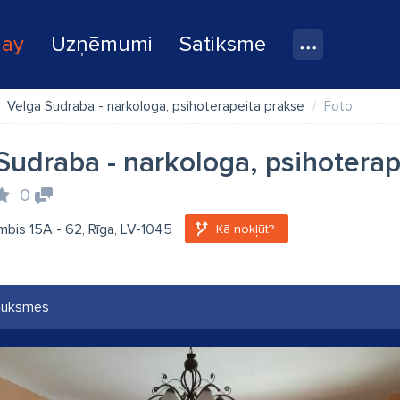
lay
Uzņēmumi
Satiksme
Velga Sudraba - narkologa, psihoterapeita prakse
Foto
Sudraba - narkologa, psihoterap
0
bis 15A - 62, Rīga, LV-1045
Kā nokļūt?
auksmes