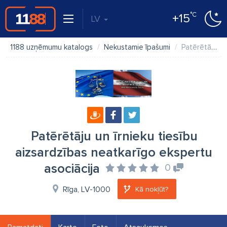
°C
+15
LV
1188 uzņēmumu katalogs
Nekustamie īpašumi
Patērētāju un īrnieku tiesību aizsardzības neatkarīgo ekspertu asociācija
Patērētāju un īrnieku tiesību
aizsardzības neatkarīgo ekspertu
asociācija
0
Rīga, LV-1000
Kā nokļūt?