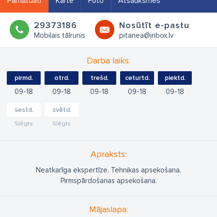
Pamatdati
Karte
Foto
Atsauksmes
29373186
Nosūtīt e-pastu
Mobilais tālrunis
pitanea@inbox.lv
Darba laiks:
pirmd.
otrd.
trešd.
ceturtd.
piektd.
09
18
09
18
09
18
09
18
09
18
sestd.
svētd.
Slēgts
Slēgts
Apraksts:
Neatkarīga ekspertīze. Tehnikas apsekošana.
Pirmspārdošanas apsekošana.
Mājaslapa: