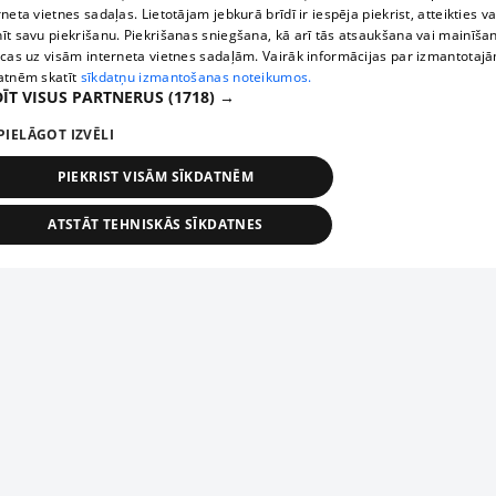
rneta vietnes sadaļas. Lietotājam jebkurā brīdī ir iespēja piekrist, atteikties va
īt savu piekrišanu. Piekrišanas sniegšana, kā arī tās atsaukšana vai mainīša
ecas uz visām interneta vietnes sadaļām. Vairāk informācijas par izmantotaj
atnēm skatīt
sīkdatņu izmantošanas noteikumos.
ĪT VISUS PARTNERUS
(1718) →
PIELĀGOT IZVĒLI
PIEKRIST VISĀM SĪKDATNĒM
ATSTĀT TEHNISKĀS SĪKDATNES
TEHNISKĀS/OBLIGĀTĀS
STATISTIKAS
MĒRĶĒŠANA
FUNKCIONĀLĀS
NEKLASIFICĒTĀS
ehniskās/obligātās
Statistikas
Mērķēšana
Funkcionālās
Neklasificēt
niskās/obligātās sīkdatnes nepieciešamas, lai lietotājs varētu brīvi apmeklēt un pārlūk
Piesaki savu uzņēmumu
ekļa vietni un izmantot tās piedāvātās iespējas. Bez šīm sīkdatnēm tīmekļa vietne neva
nvērtīgi darboties un sniegt lietotājam nepieciešamo informāciju.