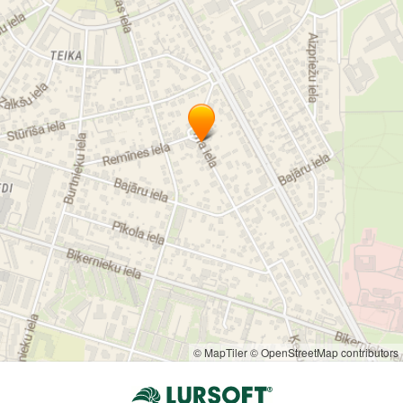
Patērētāju un īrnieku tiesību aizsardzības neatkarīgo
ekspertu asociācija
© MapTiler
© OpenStreetMap contributors