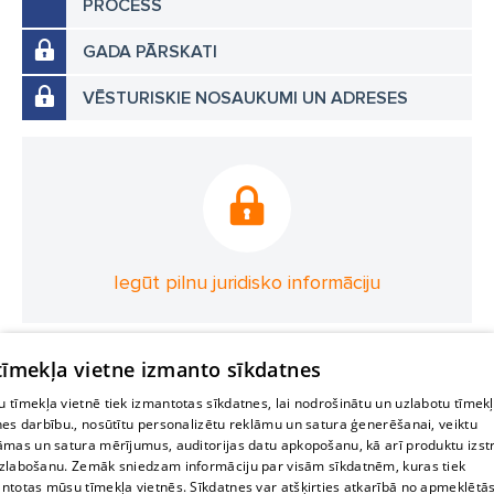
PROCESS
GADA PĀRSKATI
VĒSTURISKIE NOSAUKUMI UN ADRESES
Iegūt pilnu juridisko informāciju
 tīmekļa vietne izmanto sīkdatnes
 tīmekļa vietnē tiek izmantotas sīkdatnes, lai nodrošinātu un uzlabotu tīmek
nes darbību., nosūtītu personalizētu reklāmu un satura ģenerēšanai, veiktu
āmas un satura mērījumus, auditorijas datu apkopošanu, kā arī produktu izst
zlabošanu. Zemāk sniedzam informāciju par visām sīkdatnēm, kuras tiek
ntotas mūsu tīmekļa vietnēs. Sīkdatnes var atšķirties atkarībā no apmeklētā