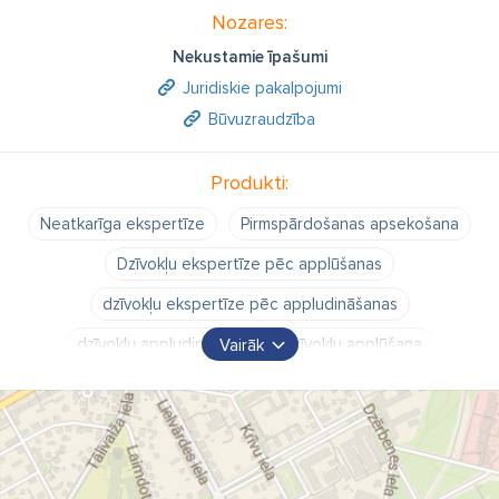
Nozares:
Nekustamie īpašumi
Juridiskie pakalpojumi
Būvuzraudzība
Produkti:
Neatkarīga ekspertīze
Pirmspārdošanas apsekošana
Dzīvokļu ekspertīze pēc applūšanas
dzīvokļu ekspertīze pēc appludināšanas
dzīvokļu appludināšana
dzīvokļu applūšana
Vairāk
applūdušu dzīvokļu ekspertīze
appludināto dzīvokļu ekspertīze
applūduši dzīvokļi
appludināti dzīvokļi