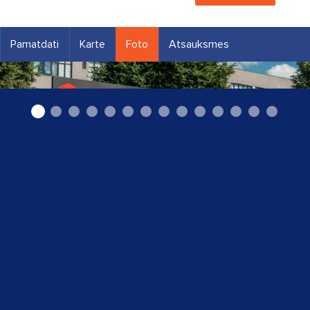
Pamatdati
Karte
Foto
Atsauksmes
noliktava1