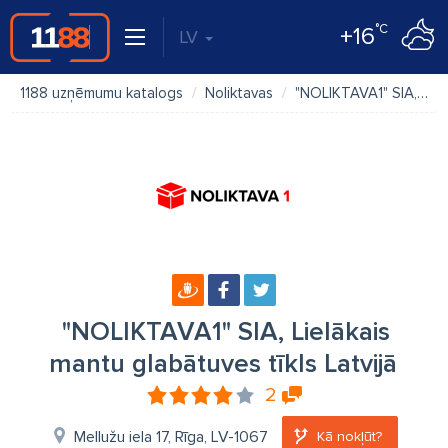
°C
+16
LV
1188 uzņēmumu katalogs
Noliktavas
"NOLIKTAVA1" SIA, Lielākais mantu glabātuves tīkls Latvijā
"NOLIKTAVA1" SIA, Lielākais
mantu glabātuves tīkls Latvijā
2
Mellužu iela 17, Rīga, LV-1067
Kā nokļūt?