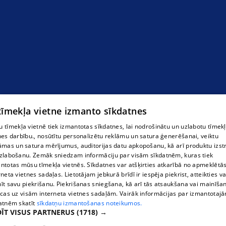
 tīmekļa vietne izmanto sīkdatnes
 tīmekļa vietnē tiek izmantotas sīkdatnes, lai nodrošinātu un uzlabotu tīmek
nes darbību., nosūtītu personalizētu reklāmu un satura ģenerēšanai, veiktu
āmas un satura mērījumus, auditorijas datu apkopošanu, kā arī produktu izst
zlabošanu. Zemāk sniedzam informāciju par visām sīkdatnēm, kuras tiek
ntotas mūsu tīmekļa vietnēs. Sīkdatnes var atšķirties atkarībā no apmeklētā
rneta vietnes sadaļas. Lietotājam jebkurā brīdī ir iespēja piekrist, atteikties va
īt savu piekrišanu. Piekrišanas sniegšana, kā arī tās atsaukšana vai mainīša
ecas uz visām interneta vietnes sadaļām. Vairāk informācijas par izmantotaj
atnēm skatīt
sīkdatņu izmantošanas noteikumos.
ĪT VISUS PARTNERUS
(1718) →