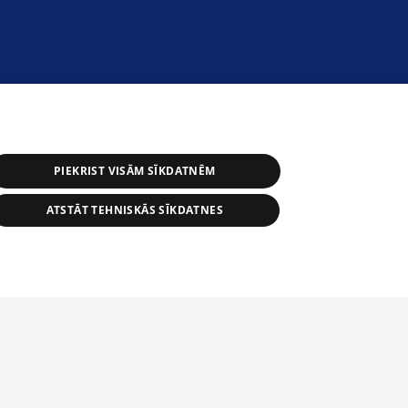
PIEKRIST VISĀM SĪKDATNĒM
ATSTĀT TEHNISKĀS SĪKDATNES
s, tās daļas vai datu bāzē iekļautās
ai informācijas daļas pavairošana vai
ādā formā stingri aizliegta. Tāpat arī ir