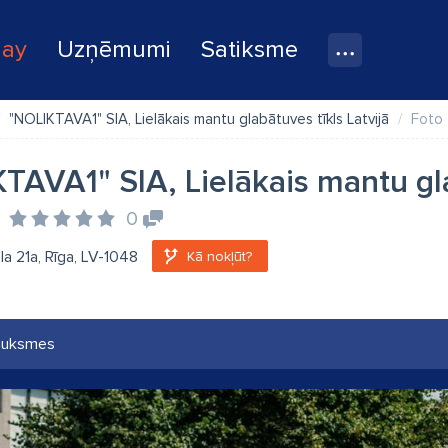
lay
Uzņēmumi
Satiksme
"NOLIKTAVA1" SIA, Lielākais mantu glabātuves tīkls Latvijā
Foto
TAVA1" SIA, Lielākais mantu gla
0
a 21a, Rīga, LV-1048
Kā nokļūt?
auksmes