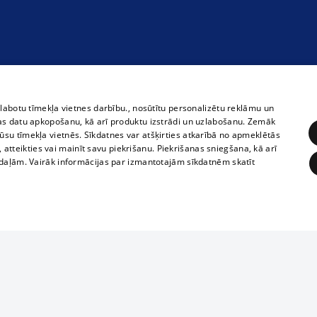
zlabotu tīmekļa vietnes darbību., nosūtītu personalizētu reklāmu un
as datu apkopošanu, kā arī produktu izstrādi un uzlabošanu. Zemāk
su tīmekļa vietnēs. Sīkdatnes var atšķirties atkarībā no apmeklētās
, atteikties vai mainīt savu piekrišanu. Piekrišanas sniegšana, kā arī
adaļām. Vairāk informācijas par izmantotajām sīkdatnēm skatīt
ĒRĶĒŠANA
FUNKCIONĀLĀS
NEKLASIFICĒTĀS
1188 datu bāze
obligātās
Statistikas
Mērķēšana
Funkcionālās
Neklasificētās
informācijas, v
izplatīšana jebk