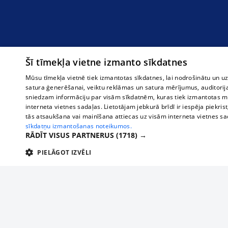
Šī tīmekļa vietne izmanto sīkdatnes
Mūsu tīmekļa vietnē tiek izmantotas sīkdatnes, lai nodrošinātu un u
satura ģenerēšanai, veiktu reklāmas un satura mērījumus, auditorij
sniedzam informāciju par visām sīkdatnēm, kuras tiek izmantotas mū
interneta vietnes sadaļas. Lietotājam jebkurā brīdī ir iespēja piekrist
tās atsaukšana vai mainīšana attiecas uz visām interneta vietnes s
sīkdatņu izmantošanas noteikumos.
RĀDĪT VISUS PARTNERUS
(1718) →
PIELĀGOT IZVĒLI
TEHNISKĀS/OBLIGĀTĀS
STATISTIKAS
M
Tehniskās/