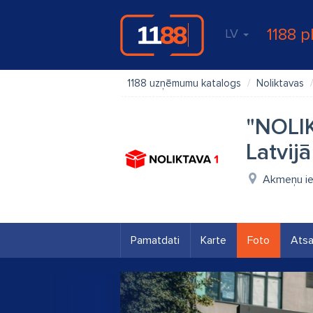
1188 p
LV
1188 uzņēmumu katalogs
Noliktavas
"NOLIK
Latvijā
Akmeņu iel
Pamatdati
Karte
Foto
Ats