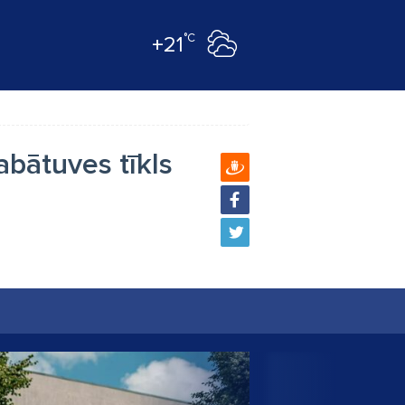
°C
+21
bātuves tīkls