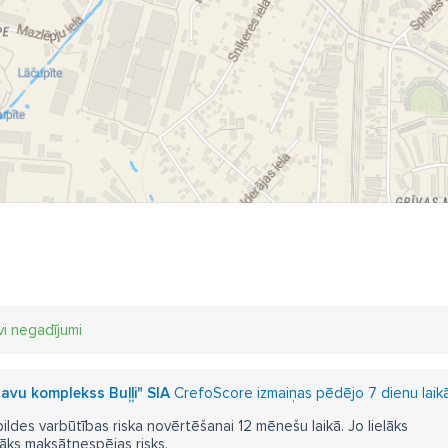
vi negadījumi
tavu komplekss Buļļi" SIA
CrefoScore izmaiņas pēdējo 7 dienu laik
pildes varbūtības riska novērtēšanai 12 mēnešu laikā. Jo lielāks
āks maksātnespējas risks.