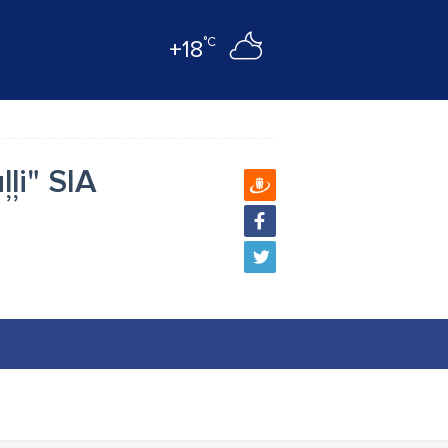
°C
+18
ļi" SIA