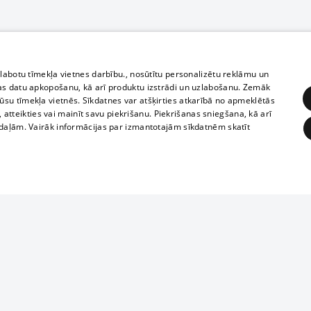
zlabotu tīmekļa vietnes darbību., nosūtītu personalizētu reklāmu un
as datu apkopošanu, kā arī produktu izstrādi un uzlabošanu. Zemāk
su tīmekļa vietnēs. Sīkdatnes var atšķirties atkarībā no apmeklētās
, atteikties vai mainīt savu piekrišanu. Piekrišanas sniegšana, kā arī
adaļām. Vairāk informācijas par izmantotajām sīkdatnēm skatīt
ĒRĶĒŠANA
FUNKCIONĀLĀS
NEKLASIFICĒTĀS
1188 datu bāze
obligātās
Statistikas
Mērķēšana
Funkcionālās
Neklasificētās
informācijas, v
izplatīšana jebk
eklēt un pārlūkot tīmekļa vietni un izmantot tās piedāvātās iespējas. Bez šīm sīkdatnēm 
aizliegta leju
mi
Kinoteātros
1188 web lapā 