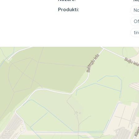
Produkti:
No
Of
ti