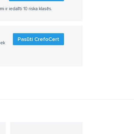
r iedalīti 10 riska klasēs.
Pasūti CrefoCert
iek