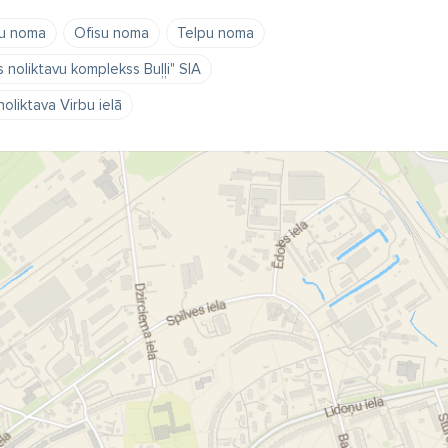
ju noma
Ofisu noma
Telpu noma
s noliktavu komplekss Buļļi" SIA
noliktava Virbu ielā