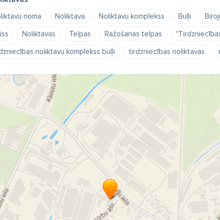
liktavu noma
Noliktava
Noliktavu komplekss
Buļļi
Biro
iss
Noliktavas
Telpas
Ražošanas telpas
"Tirdzniecība
rdzniecības noliktavu komplekss buļļi
tirdzniecības noliktavas