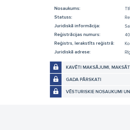
Nosaukums:
TI
Statuss:
Re
Juridiskā informācija:
Sa
Reģistrācijas numurs:
40
Reģistrs, Ierakstīts reģistrā:
Ko
Juridiskā adrese:
Rī
KAVĒTI MAKSĀJUMI, MAKSĀ
GADA PĀRSKATI
VĒSTURISKIE NOSAUKUMI U