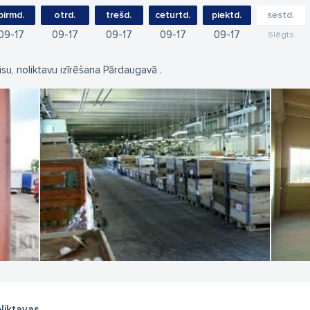
pirmd.
otrd.
trešd.
ceturtd.
piektd.
sestd.
09
17
09
17
09
17
09
17
09
17
Slēgts
isu, noliktavu izīrēšana Pārdaugavā .
liktavas