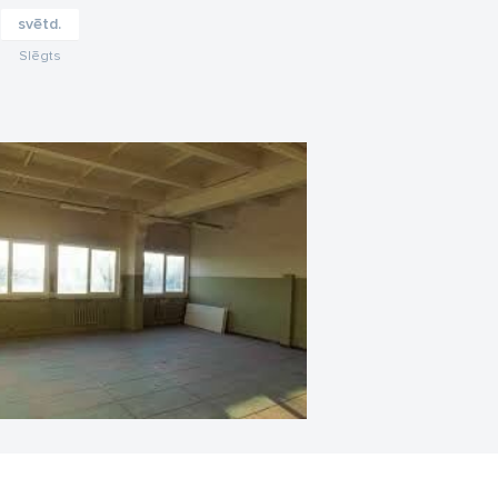
svētd.
Slēgts