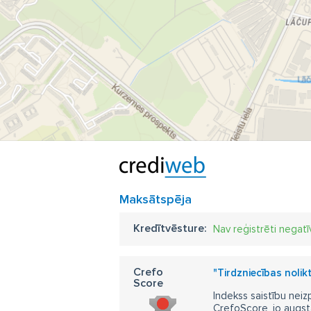
Maksātspēja
Kredītvēsture:
Nav reģistrēti negatī
Crefo
"Tirdzniecības nolik
Score
Indekss saistību neiz
CrefoScore, jo augst