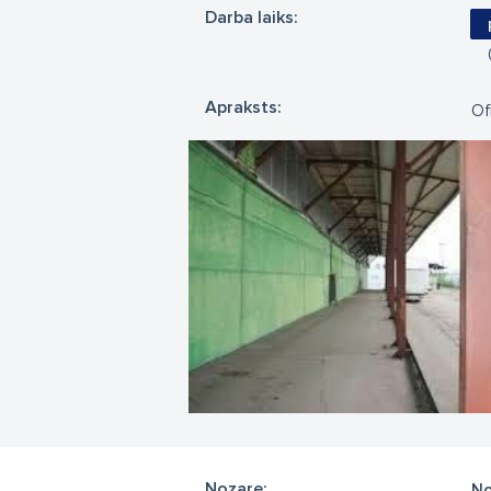
Darba laiks:
Apraksts:
Of
Nozare:
No