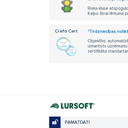
Riska klase atspoguļo
Kalpo ātrai lēmuma p
Crefo Cert
"Tirdzniecības nolik
Objektīvs, automatizē
izmantots uzņēmumu m
sertifikāta standarta
PAMATDATI