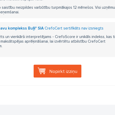
 saistību neizpildes varbūtību turpmākajos 12 mēnešos. Visi uzņēmumi i
ieņemšanai.
tavu komplekss Buļļi" SIA
CrefoCert sertifikāts nav izsniegts
ts un vienkārši interpretējams - CrefoScore ir unikāls indekss, kas t
aksātspējas aprēķināšanai, lai izvērtētu atbilstību CrefoCert
m.
Nopirkt izziņu