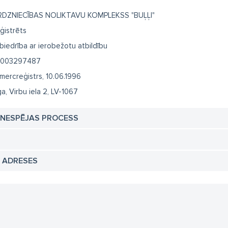
RDZNIECĪBAS NOLIKTAVU KOMPLEKSS "BUĻĻI"
ģistrēts
biedrība ar ierobežotu atbildību
003297487
mercreģistrs, 10.06.1996
ga, Virbu iela 2, LV-1067
TNESPĒJAS PROCESS
N ADRESES