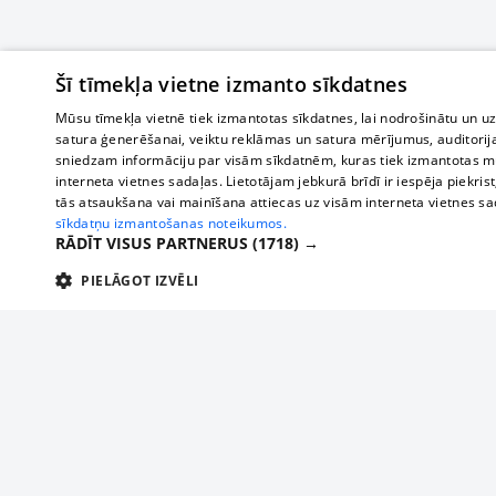
Šī tīmekļa vietne izmanto sīkdatnes
Mūsu tīmekļa vietnē tiek izmantotas sīkdatnes, lai nodrošinātu un u
satura ģenerēšanai, veiktu reklāmas un satura mērījumus, auditorij
sniedzam informāciju par visām sīkdatnēm, kuras tiek izmantotas mū
interneta vietnes sadaļas. Lietotājam jebkurā brīdī ir iespēja piekrist
tās atsaukšana vai mainīšana attiecas uz visām interneta vietnes s
sīkdatņu izmantošanas noteikumos.
RĀDĪT VISUS PARTNERUS
(1718) →
PIELĀGOT IZVĒLI
TEHNISKĀS/OBLIGĀTĀS
STATISTIKAS
M
Tehniskās/
Tehniskās/obligātās sīkdatnes nepieciešamas, lai lietotājs varētu brīvi apm
lietotājam nepieciešamo informāciju.
Par mums
Uzņēmu