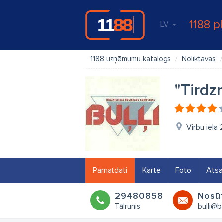
1188 p
LV
1188 uzņēmumu katalogs
Noliktavas
"Tirdz
Virbu iela 
Pamatdati
Karte
Foto
Ats
29480858
Nosūt
Tālrunis
bulli@bu