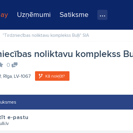
lay
Uzņēmumi
Satiksme
"Tirdzniecības noliktavu komplekss Buļļi" SIA
niecības noliktavu komplekss Buļ
0
2, Rīga, LV-1067
Kā nokļūt?
auksmes
īt e-pastu
lli.lv