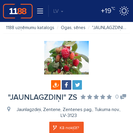
°C
+19
LV
1188 uzņēmumu katalogs
Ogas, sēnes
"JAUNLAGZDIŅI" ZS
"JAUNLAGZDIŅI" ZS
0
Jaunlagzdiņi, Zentene, Zentenes pag., Tukuma nov.,
LV-3123
Kā nokļūt?