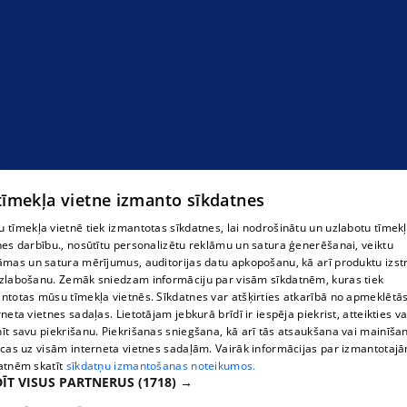
 tīmekļa vietne izmanto sīkdatnes
 tīmekļa vietnē tiek izmantotas sīkdatnes, lai nodrošinātu un uzlabotu tīmek
nes darbību., nosūtītu personalizētu reklāmu un satura ģenerēšanai, veiktu
āmas un satura mērījumus, auditorijas datu apkopošanu, kā arī produktu izst
zlabošanu. Zemāk sniedzam informāciju par visām sīkdatnēm, kuras tiek
ntotas mūsu tīmekļa vietnēs. Sīkdatnes var atšķirties atkarībā no apmeklētā
rneta vietnes sadaļas. Lietotājam jebkurā brīdī ir iespēja piekrist, atteikties va
īt savu piekrišanu. Piekrišanas sniegšana, kā arī tās atsaukšana vai mainīša
ecas uz visām interneta vietnes sadaļām. Vairāk informācijas par izmantotaj
atnēm skatīt
sīkdatņu izmantošanas noteikumos.
ĪT VISUS PARTNERUS
(1718) →