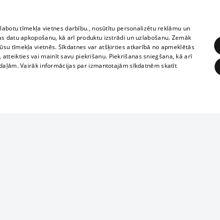
zlabotu tīmekļa vietnes darbību., nosūtītu personalizētu reklāmu un
as datu apkopošanu, kā arī produktu izstrādi un uzlabošanu. Zemāk
su tīmekļa vietnēs. Sīkdatnes var atšķirties atkarībā no apmeklētās
, atteikties vai mainīt savu piekrišanu. Piekrišanas sniegšana, kā arī
adaļām. Vairāk informācijas par izmantotajām sīkdatnēm skatīt
ĒRĶĒŠANA
FUNKCIONĀLĀS
NEKLASIFICĒTĀS
1188 datu bāze
obligātās
Statistikas
Mērķēšana
Funkcionālās
Neklasificētās
informācijas, v
izplatīšana jebk
eklēt un pārlūkot tīmekļa vietni un izmantot tās piedāvātās iespējas. Bez šīm sīkdatnēm 
aizliegta leju
mi
Kinoteātros
1188 web lapā 
, vilcieni,
TV programma
kategoriski ai
ksts
tiskie reisi
atļaujas.
Līguma noteikumi