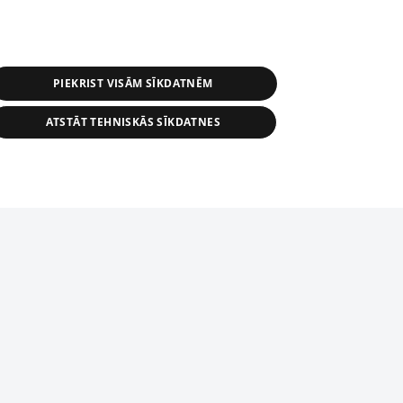
PIEKRIST VISĀM SĪKDATNĒM
ATSTĀT TEHNISKĀS SĪKDATNES
s, tās daļas vai datu bāzē iekļautās
ai informācijas daļas pavairošana vai
ādā formā stingri aizliegta. Tāpat arī ir
tīmekļa vietne nevarēs pilnvērtīgi darboties un sniegt
pielāde automātiskā režīmā. Jebkura
publicētā materiāla pārpublicēšana ir
zliegta bez 1188 web lapas redakcijas