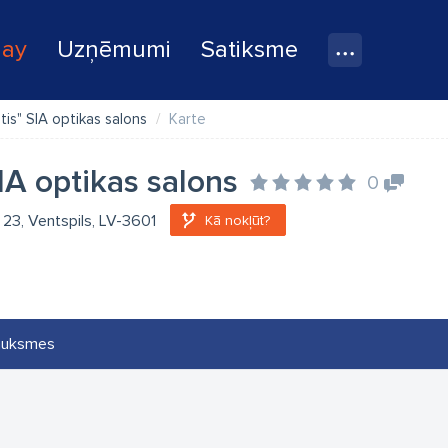
lay
Uzņēmumi
Satiksme
tis" SIA optikas salons
Karte
SIA optikas salons
0
a 23, Ventspils, LV-3601
Kā nokļūt?
auksmes