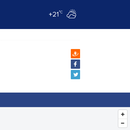
°C
+21