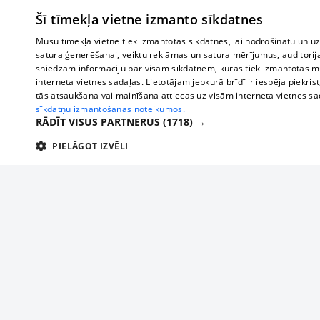
Šī tīmekļa vietne izmanto sīkdatnes
Mūsu tīmekļa vietnē tiek izmantotas sīkdatnes, lai nodrošinātu un u
satura ģenerēšanai, veiktu reklāmas un satura mērījumus, auditorij
sniedzam informāciju par visām sīkdatnēm, kuras tiek izmantotas mū
interneta vietnes sadaļas. Lietotājam jebkurā brīdī ir iespēja piekrist
tās atsaukšana vai mainīšana attiecas uz visām interneta vietnes s
sīkdatņu izmantošanas noteikumos.
RĀDĪT VISUS PARTNERUS
(1718) →
PIELĀGOT IZVĒLI
TEHNISKĀS/OBLIGĀTĀS
STATISTIKAS
M
Tehniskās/
Tehniskās/obligātās sīkdatnes nepieciešamas, lai lietotājs varētu brīvi apm
lietotājam nepieciešamo informāciju.
Par mums
Uzņēmu
Nodrošinātājs
/
Darbības
Reklāma
Autobusi
Nosaukums
Apra
Domēns
ilgums
starptau
Biznesa klientiem