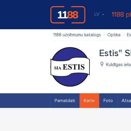
1188 p
LV
1188 uzņēmumu katalogs
Optika
Es
Estis" 
Kuldīgas iel
Pamatdati
Karte
Foto
Ats